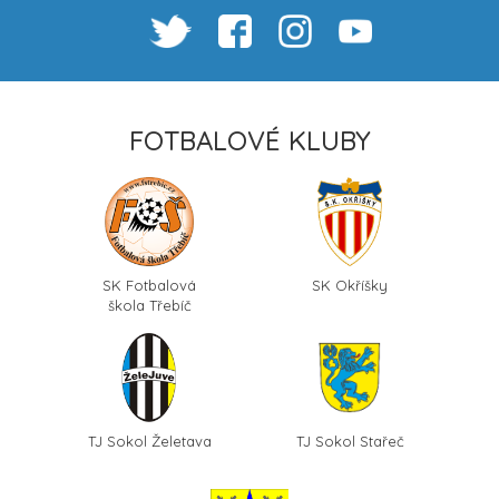
FOTBALOVÉ KLUBY
SK Fotbalová
SK Okříšky
škola Třebíč
TJ Sokol Želetava
TJ Sokol Stařeč