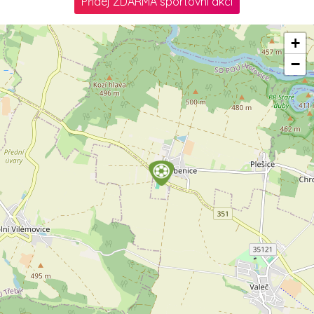
Přidej ZDARMA sportovní akci
+
−