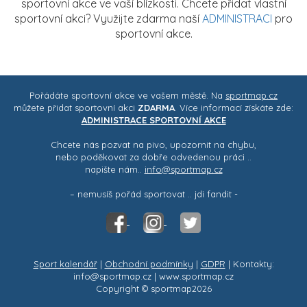
sportovní akce ve vaší blízkosti. Chcete přidat vlastní
sportovní akci? Využijte zdarma naší
ADMINISTRACI
pro
sportovní akce.
Pořádáte sportovní akce ve vašem městě. Na
sportmap.cz
můžete přidat sportovní akci
ZDARMA
. Více informací získáte zde:
ADMINISTRACE SPORTOVNÍ AKCE
Chcete nás pozvat na pivo, upozornit na chybu,
nebo poděkovat za dobře odvedenou práci ..
napište nám..
info@sportmap.cz
– nemusíš pořád sportovat .. jdi fandit -
Sport kalendář
|
Obchodní podmínky
|
GDPR
| Kontakty:
info@sportmap.cz | www.sportmap.cz
Copyright © sportmap2026