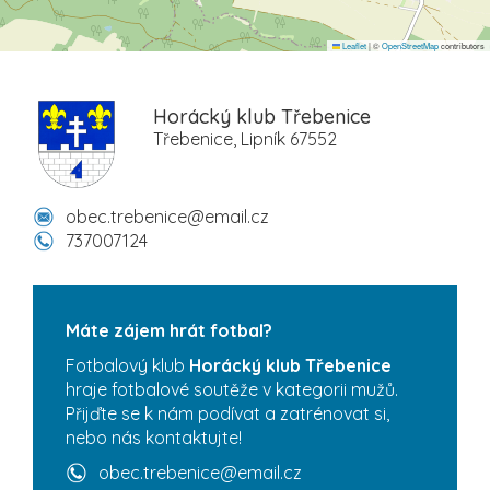
Leaflet
|
©
OpenStreetMap
contributors
Horácký klub Třebenice
Třebenice, Lipník 67552
obec.trebenice@email.cz
737007124
Máte zájem hrát fotbal?
Fotbalový klub
Horácký klub Třebenice
hraje fotbalové soutěže v kategorii mužů.
Přijďte se k nám podívat a zatrénovat si,
nebo nás kontaktujte!
obec.trebenice@email.cz