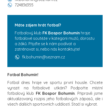
724836355
Máte zájem hrát fotbal?
Fotbalový klub
FK Bospor Bohumín
hraje
fotbalové soutěže v kategorii mužů, dorostu
a žáků. Přijďte se k nám podívat a
zatrénovat si, nebo nás kontaktujte!
fk.bohumin@seznam.cz
Fotbal Bohumín!
Fotbal dnes hraje ve sportu první housle. Chcete
vyrazit na fotbalové utkání? Podpořte místní
fotbalový klub
FK Bospor Bohumín
. Připravili jsme
aktualizovaný rozpis jeho fotbalových zápasů, ale i
všech dalších sportovních událostí. Stačí si vybrat.