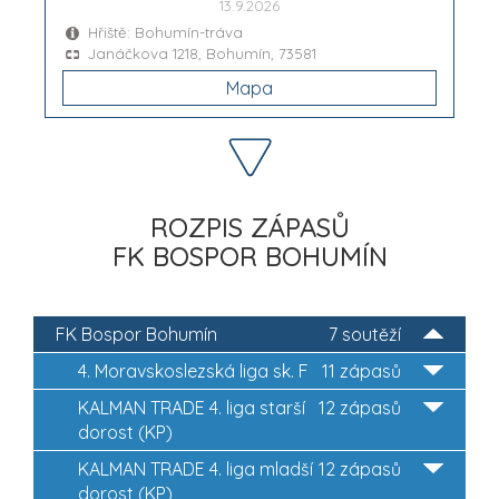
13.9.2026
Hřiště: Bohumín-tráva
Janáčkova 1218, Bohumín, 73581
Mapa
ROZPIS ZÁPASŮ
FK BOSPOR BOHUMÍN
FK Bospor Bohumín
7 soutěží
4. Moravskoslezská liga sk. F
11 zápasů
KALMAN TRADE 4. liga starší
12 zápasů
dorost (KP)
KALMAN TRADE 4. liga mladší
12 zápasů
dorost (KP)