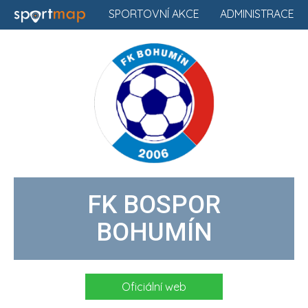
SPORTOVNÍ AKCE
ADMINISTRACE
FK BOSPOR
BOHUMÍN
Oficiální web