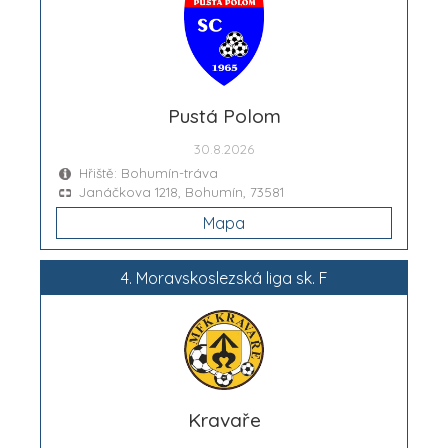
Pustá Polom
30.8.2026
Hřiště: Bohumín-tráva
Janáčkova 1218, Bohumín, 73581
Mapa
4. Moravskoslezská liga sk. F
Kravaře