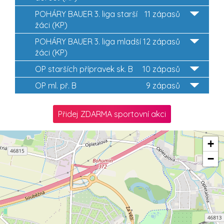
POHÁRY BAUER 3. liga starší
11 zápasů
žáci (KP)
POHÁRY BAUER 3. liga mladší
12 zápasů
žáci (KP)
OP starších přípravek sk. B
10 zápasů
OP ml. př. B
9 zápasů
Přidej ZDARMA sportovní akci
+
−