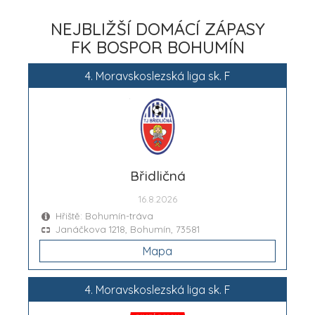
NEJBLIŽŠÍ DOMÁCÍ ZÁPASY
FK BOSPOR BOHUMÍN
4. Moravskoslezská liga sk. F
Břidličná
16.8.2026
Hřiště: Bohumín-tráva
Janáčkova 1218, Bohumín, 73581
Mapa
4. Moravskoslezská liga sk. F