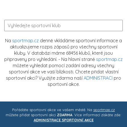
Na
sportmap.cz
denně vkládáme sportovní informace a
aktualizujeme rozpis zápasů pro všechny sportovní
kluby. V databázi máme 68456 klubů, které jsou
připraveny pro vyhledání. - Na hlavní straně
sportmap.cz
můžete vyhledat pomocí zadání adresy všechny
sportovní akce ve vaší blízkosti. Chcete přidat vlastní
sportovní akci? Využijte zdarma naší
ADMINISTRACI
pro
sportovní akce.
Pořádáte sportovní akce ve vašem městě. Na
sportmap.cz
můžete přidat sportovní akci
ZDARMA
. Více informací získáte zde:
ADMINISTRACE SPORTOVNÍ AKCE