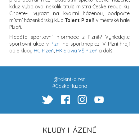
když vybojoval několik titulů mistra České republiky.
Chcete-li vyrazit na kvalitní házenou, podpořte
místní házenkářský klub
Talent Plzeň
v městské hale
Plzeň.
Hledáte sportovní informace z Plzně? Vyhledejte
sportovní akce v
Plzni
na
sportmap.cz
. V Plzni hrají
dále kluby
HC Plzeň
,
HK Slavia VŠ Plzeň
a další.
@talent-plzen
#CeskaHazena
KLUBY HÁZENÉ