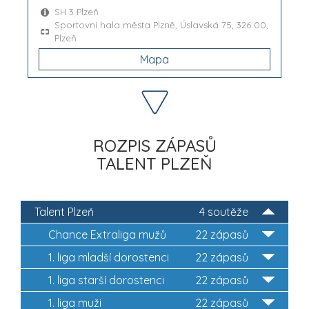
SH 3 Plzeň
Sportovní hala města Plzně, Úslavská 75, 326 00,
Plzeň
Mapa
ROZPIS ZÁPASŮ
TALENT PLZEŇ
Talent Plzeň
4 soutěže
Chance Extraliga mužů
22 zápasů
1. liga mladší dorostenci
22 zápasů
1. liga starší dorostenci
22 zápasů
1. liga muži
22 zápasů