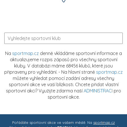
Na
sportmap.cz
denně vkládáme sportovní informace a
aktualizujeme rozpis zápasů pro všechny sportovní
kluby. V databázi máme 68456 klubů, které jsou
připraveny pro vyhledání. - Na hlavní straně
sportmap.cz
můžete vyhledat pomocí zadání adresy všechny
sportovní akce ve vaší blízkosti. Chcete přidat vlastní
sportovní akci? Využijte zdarma naší
ADMINISTRACI
pro
sportovní akce.
Pořádáte sportovní akce ve vašem městě. Na
sportmap.cz