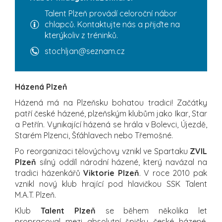
Talent Plzeň provádí celoroční nábor
chlapců. Kontaktujte nás a přijďte na
kterýkoliv z tréninků.
stochljan@seznam.cz
Házená Plzeň
Házená má na Plzeňsku bohatou tradici! Začátky
patří české házené, plzeňským klubům jako Ikar, Star
a Petřín. Vynikající házená se hrála v Bolevci, Újezdě,
Starém Plzenci, Šťáhlavech nebo Třemošné.
Po reorganizaci tělovýchovy vznikl ve Spartaku
ZVIL
Plzeň
silný oddíl národní házené, který navázal na
tradici házenkářů
Viktorie Plzeň
. V roce 2010 pak
vznikl nový klub hrající pod hlavičkou SSK Talent
M.A.T. Plzeň.
Klub
Talent Plzeň
se během několika let
propracoval mezi absolutní špičku české házené,