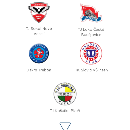
TJ Sokol Nové
TJ Loko České
Veselí
Budějovice
Jiskra Třeboň
HK Slavia VŠ Plzeň
TJ Košutka Plzeň