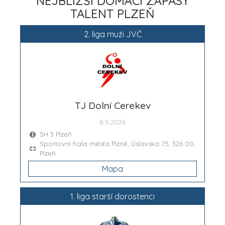
NEJBLIŽŠÍ DOMÁCÍ ZÁPASY
TALENT PLZEŇ
2. liga muži JVČ
TJ Dolní Cerekev
8.5.2026
SH 3 Plzeň
Sportovní hala města Plzně, Úslavská 75, 326 00,
Plzeň
Mapa
1. liga starší dorostenci