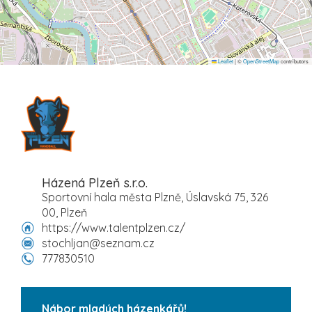
Leaflet
|
©
OpenStreetMap
contributors
Házená Plzeň s.r.o.
Sportovní hala města Plzně, Úslavská 75, 326
00, Plzeň
https://www.talentplzen.cz/
stochljan@seznam.cz
777830510
Nábor mladých házenkářů!