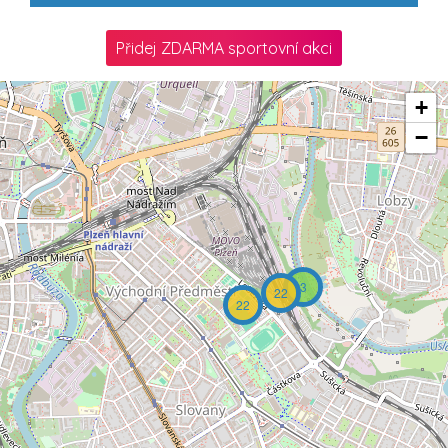
Přidej ZDARMA sportovní akci
+
−
3
22
22