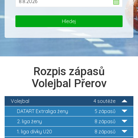
Rozpis zápasů
Volejbal Přerov
Volejbal
4 soutěže
DATART Extraliga ženy
5 zápasů
2. liga ženy
8 zápasů
1. liga dívky U20
8 zápasů