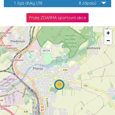
1. liga dívky U18
8 zápasů
Přidej ZDARMA sportovní akce
+
−
17