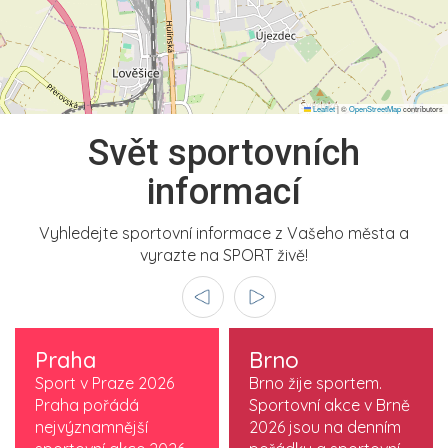
Leaflet
|
©
OpenStreetMap
contributors
Svět sportovních
informací
Vyhledejte sportovní informace z Vašeho města a
vyrazte na SPORT živě!
Praha
Brno
Sport v Praze 2026
Brno žije sportem.
Praha pořádá
Sportovní akce v Brně
nejvýznamnější
2026 jsou na denním