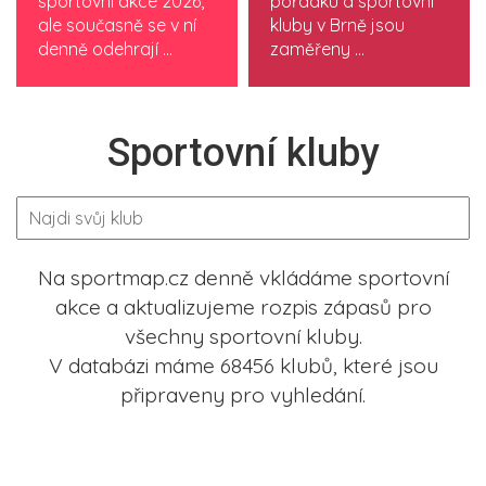
sportovní akce 2026,
pořádku a sportovní
ale současně se v ní
kluby v Brně jsou
denně odehrají ...
zaměřeny ...
Sportovní kluby
Na sportmap.cz denně vkládáme sportovní
akce a aktualizujeme rozpis zápasů pro
všechny sportovní kluby.
V databázi máme 68456 klubů, které jsou
připraveny pro vyhledání.