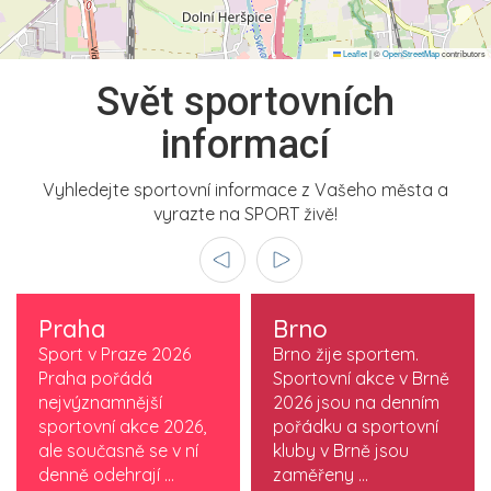
Leaflet
|
©
OpenStreetMap
contributors
Svět sportovních
informací
Vyhledejte sportovní informace z Vašeho města a
vyrazte na SPORT živě!
Praha
Brno
Sport v Praze 2026
Brno žije sportem.
Praha pořádá
Sportovní akce v Brně
nejvýznamnější
2026 jsou na denním
sportovní akce 2026,
pořádku a sportovní
ale současně se v ní
kluby v Brně jsou
denně odehrají ...
zaměřeny ...