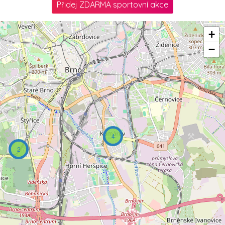
Přidej ZDARMA sportovní akce
+
−
4
2