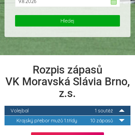
Rozpis zápasů
VK Moravská Slávia Brno,
z.s.
Volejbal
1 soutěž
Krajský přebor mužů 1.třídy
10 zápasů