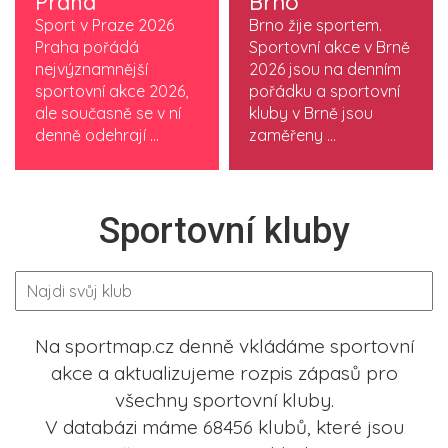
Praha
Brno
Sport v Praze 2026
Brno žije sportem.
Praha pořádá
Sportovní akce v Brně
nejvýznamnější
2026 jsou na denním
sportovní akce 2026,
pořádku a sportovní
ale současně se v ní
kluby v Brně jsou
denně odehrají ...
zaměřeny ...
Sportovní kluby
Na sportmap.cz denně vkládáme sportovní
akce a aktualizujeme rozpis zápasů pro
všechny sportovní kluby.
V databázi máme 68456 klubů, které jsou