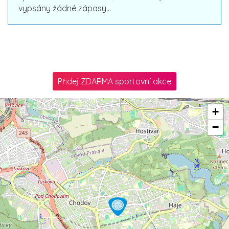
vypsány žádné zápasy...
Přidej ZDARMA sportovní akce
+
−