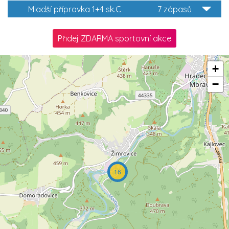
Mladší přípravka 1+4 sk.C
7 zápasů
Přidej ZDARMA sportovní akce
+
−
16