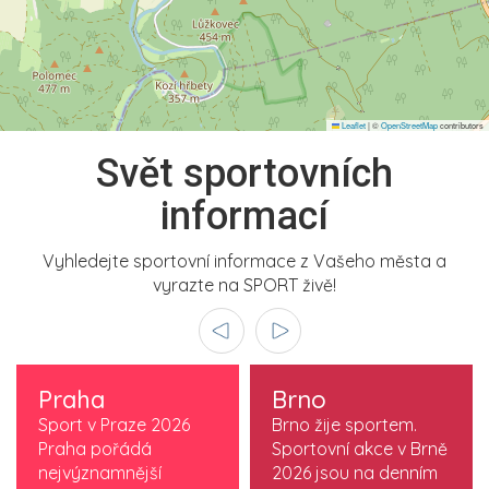
Leaflet
|
©
OpenStreetMap
contributors
Svět sportovních
informací
Vyhledejte sportovní informace z Vašeho města a
vyrazte na SPORT živě!
Praha
Brno
Sport v Praze 2026
Brno žije sportem.
Praha pořádá
Sportovní akce v Brně
nejvýznamnější
2026 jsou na denním