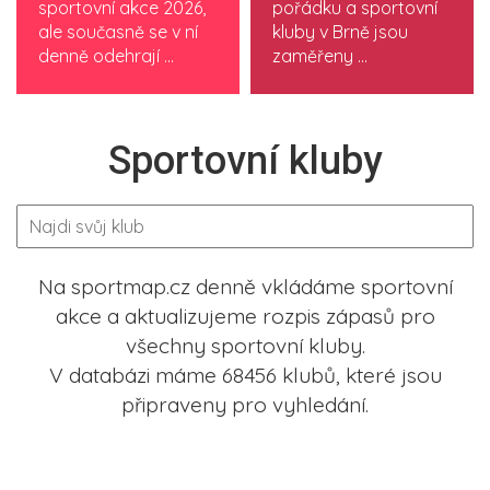
sportovní akce 2026,
pořádku a sportovní
ale současně se v ní
kluby v Brně jsou
denně odehrají ...
zaměřeny ...
Sportovní kluby
Na sportmap.cz denně vkládáme sportovní
akce a aktualizujeme rozpis zápasů pro
všechny sportovní kluby.
V databázi máme 68456 klubů, které jsou
připraveny pro vyhledání.