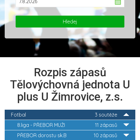
Rozpis zápasů
Tělovýchovná jednota U
plus U Žimrovice, z.s.
Fotbal
3 soutěže
8.liga - PŘEBOR MUŽI
11 zápasů
PŘEBOR dorostu sk.B
10 zápasů