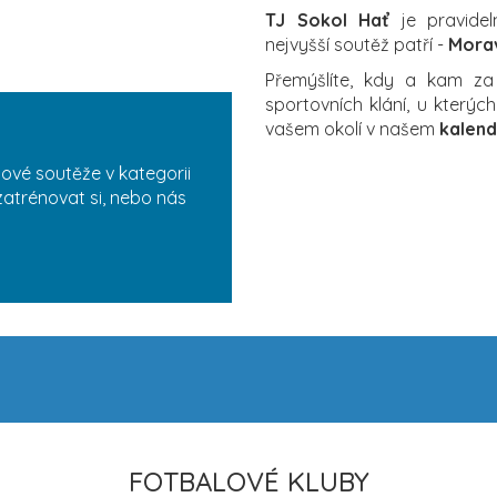
TJ Sokol Hať
je pravidel
nejvyšší soutěž patří -
Morav
Přemýšlíte, kdy a kam z
sportovních klání, u který
vašem okolí v našem
kalend
lové soutěže v kategorii
zatrénovat si, nebo nás
FOTBALOVÉ KLUBY