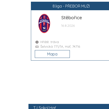
8.liga - PŘEBOR MUŽI
Stěbořice
16.8.2026
Hřiště: tráva
Šelvická 771/1A, Hať, 74716
Mapa
2
TJ Sokol Hať