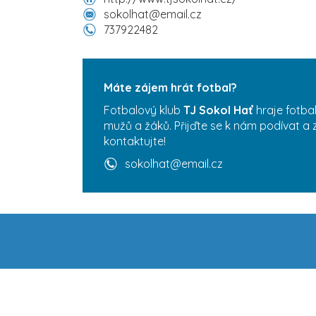
sokolhat@email.cz
737922482
2
Máte zájem hrát fotbal?
Fotbalový klub
TJ Sokol Hať
hraje fotba
mužů a žáků. Přijďte se k nám podívat a 
kontaktujte!
sokolhat@email.cz