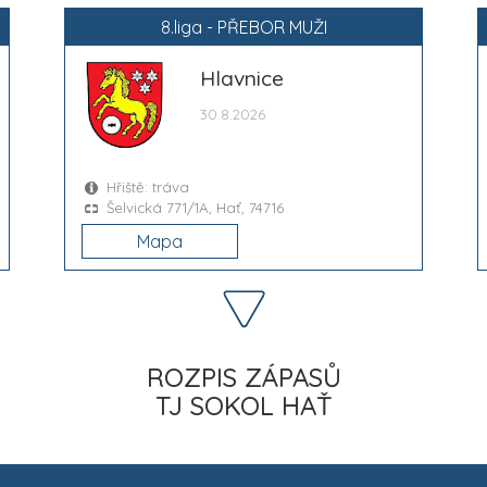
8.liga - PŘEBOR MUŽI
Hlavnice
30.8.2026
Hřiště: tráva
Šelvická 771/1A, Hať, 74716
Mapa
ROZPIS ZÁPASŮ
TJ SOKOL HAŤ