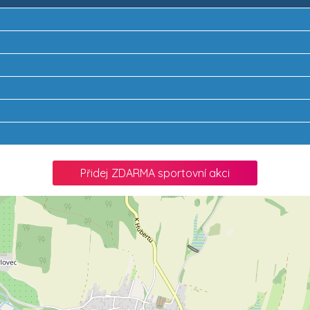
Přidej ZDARMA sportovní akci