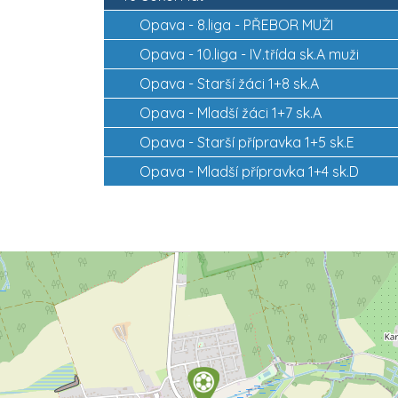
Opava -
8.liga - PŘEBOR MUŽI
Opava -
10.liga - IV.třída sk.A muži
Opava -
Starší žáci 1+8 sk.A
Opava -
Mladší žáci 1+7 sk.A
Opava -
Starší přípravka 1+5 sk.E
Opava -
Mladší přípravka 1+4 sk.D