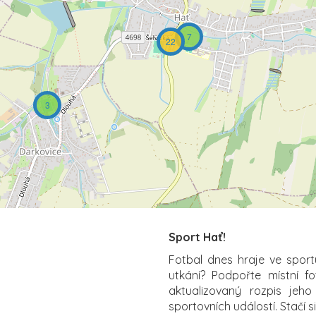
7
22
3
Sport Hať!
Fotbal dnes hraje ve sport
utkání? Podpořte místní f
aktualizovaný rozpis jeho
sportovních událostí. Stačí s