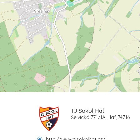
TJ Sokol Hať
Šelvická 771/1A, Hať, 74716
http://www.tjsokolhat.cz/