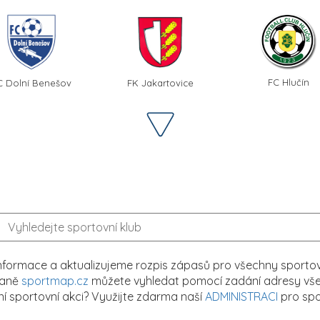
FC Hlučín
C Dolní Benešov
FK Jakartovice
formace a aktualizujeme rozpis zápasů pro všechny sportovn
traně
sportmap.cz
můžete vyhledat pomocí zadání adresy všech
tní sportovní akci? Využijte zdarma naší
ADMINISTRACI
pro spo