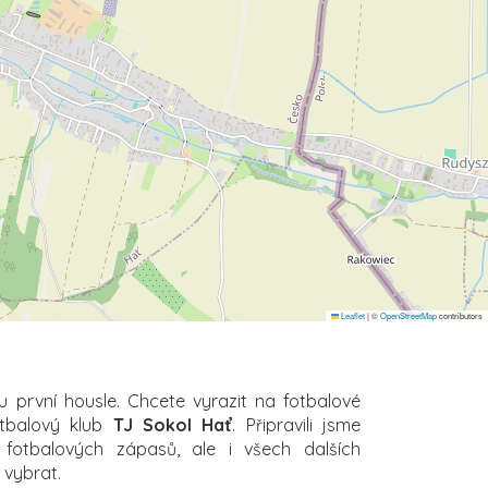
Leaflet
|
©
OpenStreetMap
contributors
u první housle. Chcete vyrazit na fotbalové
otbalový klub
TJ Sokol Hať
. Připravili jsme
 fotbalových zápasů, ale i všech dalších
i vybrat.