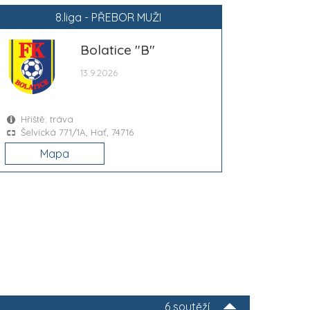
8.liga - PŘEBOR MUŽI
Bolatice "B"
13.9.2026
Hřiště: tráva
Šelvická 771/1A, Hať, 74716
Mapa
6 soutěží