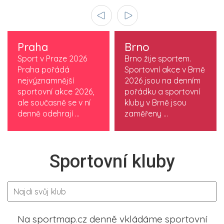
Praha
Brno
Sport v Praze 2026
Brno žije sportem.
Praha pořádá
Sportovní akce v Brně
nejvýznamnější
2026 jsou na denním
sportovní akce 2026,
pořádku a sportovní
ale současně se v ní
kluby v Brně jsou
denně odehrají ...
zaměřeny ...
Sportovní kluby
Na sportmap.cz denně vkládáme sportovní