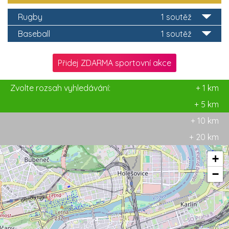
Rugby
1 soutěž
Baseball
1 soutěž
Přidej ZDARMA sportovní akce
Zvolte rozsah vyhledávání:
+ 1 km
+ 5 km
+ 10 km
+ 20 km
+
−