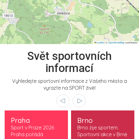
Leaflet
|
©
OpenStreetMap
contributors
Svět sportovních
informací
Vyhledejte sportovní informace z Vašeho města a
vyrazte na SPORT živě!
Praha
Brno
Sport v Praze 2026
Brno žije sportem.
Praha pořádá
Sportovní akce v Brně