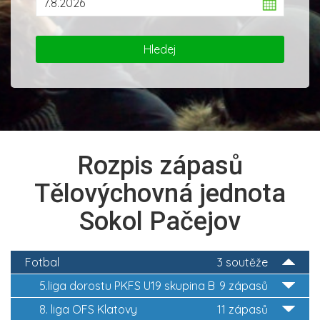
Rozpis zápasů
Tělovýchovná jednota
Sokol Pačejov
Fotbal
3 soutěže
5.liga dorostu PKFS U19 skupina B
9 zápasů
8. liga OFS Klatovy
11 zápasů