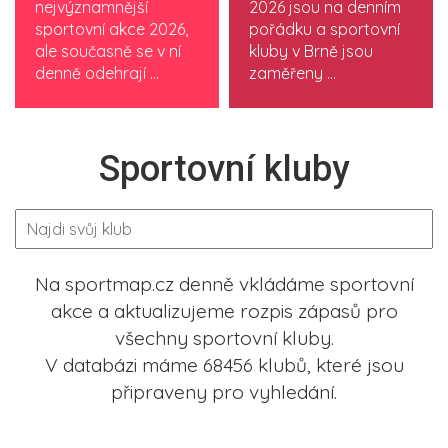
nejvýznamnější
2026 jsou na denním
sportovní akce 2026,
pořádku a sportovní
ale současně se v ní
kluby v Brně jsou
denně odehrají ...
zaměřeny ...
Sportovní kluby
Na sportmap.cz denně vkládáme sportovní
akce a aktualizujeme rozpis zápasů pro
všechny sportovní kluby.
V databázi máme 68456 klubů, které jsou
připraveny pro vyhledání.