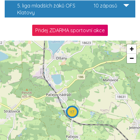
5. liga mladších žáků OFS
10 zápasů
Klatovy
Přidej ZDARMA sportovní akce
+
−
17