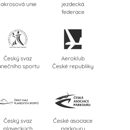
lakrosová unie
jezdecká
federace
Český svaz
Aeroklub
anečního sportu
České republiky
Český svaz
České asociace
plaveckých
parkouru