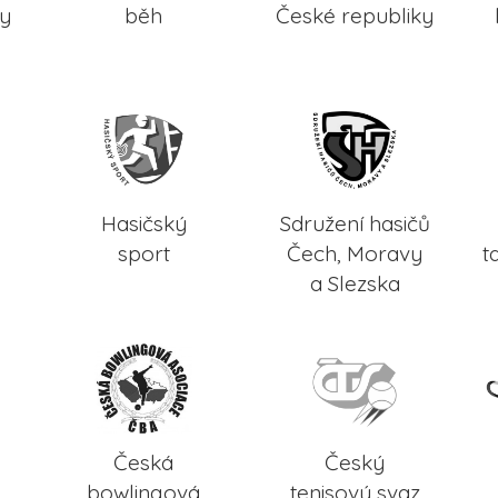
ky
běh
České republiky
Hasičský
Sdružení hasičů
sport
Čech, Moravy
t
a Slezska
Česká
Český
bowlingová
tenisový svaz