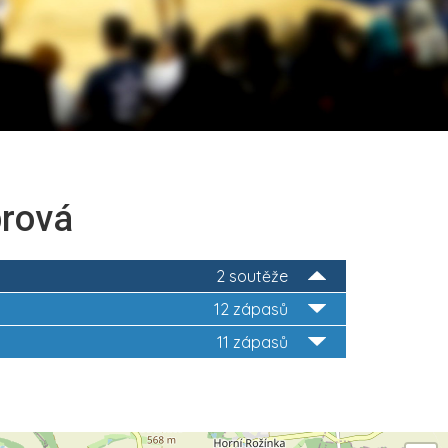
brová
2 soutěže
12 zápasů
11 zápasů