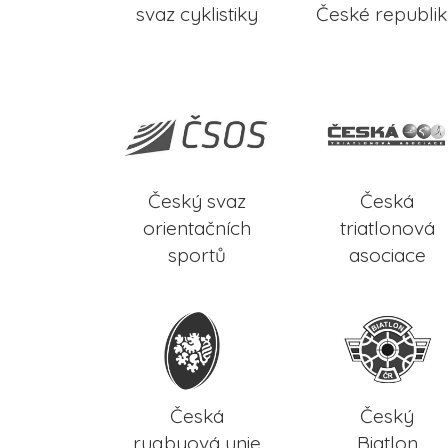
svaz cyklistiky
České republi
Český svaz
Česká
orientačních
triatlonová
sportů
asociace
Česká
Český
rugbyová unie
Biatlon