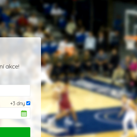
í akce!
+3 dny