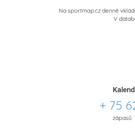
Na sportmap.cz denně vkládá
V datab
Kalend
+ 75 6
zápasů