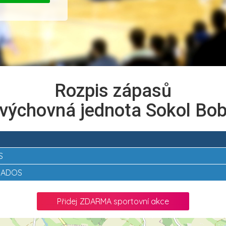
Rozpis zápasů
výchovná jednota Sokol Bo
S
 AGADOS
Přidej ZDARMA sportovní akce