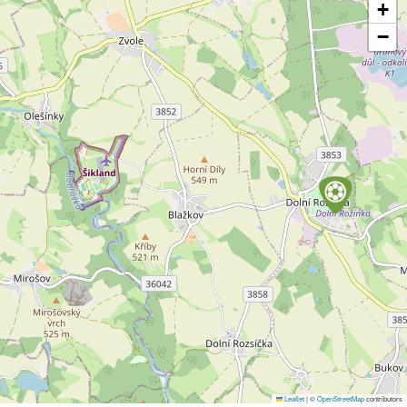
+
−
Leaflet
|
©
OpenStreetMap
contributors