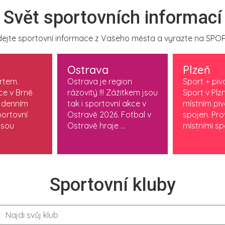
Svět sportovních informací
ejte sportovní informace z Vašeho města a vyrazte na SPOR
Ostrava
Plzeň
ortem.
Ostrava je region
Sport + piv
ce v Brně
rázovitý !!! Zážitkem jsou
Sport v Plzn
 denním
tak i sportovní akce v
místním pi
ortovní
Ostravě 2026. Fotbal v
spojen. Pr
jsou
Ostravě hraje ...
místními spo
Sportovní kluby