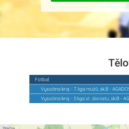
Tělo
Fotbal
Vysočina kraj -
7. liga mužů, sk.B - AGADO
Vysočina kraj -
5.liga st. dorostu, sk.B -