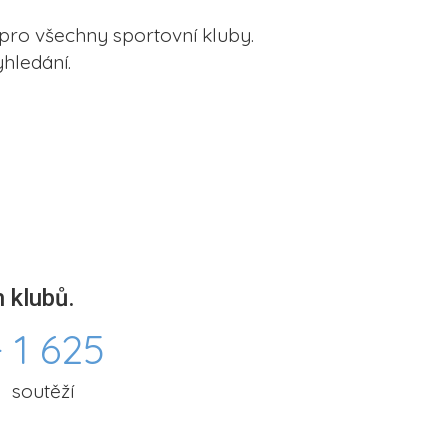
pro všechny sportovní kluby.
hledání.
 klubů.
 1 625
soutěží