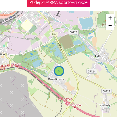
Přidej ZDARMA sportovní akce
+
−
5