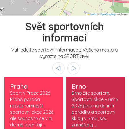
Leaflet
|
©
OpenStreetMap
contributors
Svět sportovních
informací
Vyhledejte sportovní informace z Vašeho města a
vyrazte na SPORT živě!
Praha
Brno
Sport v Praze 2026
Brno žije sportem.
Praha pořádá
Sportovní akce v Brně
nejvýznamnější
2026 jsou na denním
sportovní akce 2026,
pořádku a sportovní
ale současně se v ní
kluby v Brně jsou
denně odehrají ...
zaměřeny ...