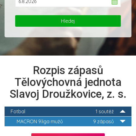
Rozpis zápasů
Tělovýchovná jednota
Slavoj Droužkovice, z. s.
Fotbal
1 soutěž
MACRON 9.liga mužů
9 zápasů