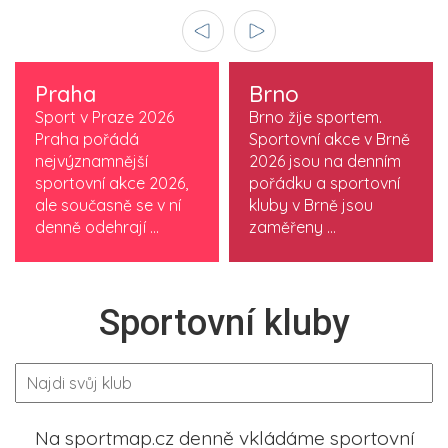
Praha
Brno
Sport v Praze 2026
Brno žije sportem.
Praha pořádá
Sportovní akce v Brně
nejvýznamnější
2026 jsou na denním
sportovní akce 2026,
pořádku a sportovní
ale současně se v ní
kluby v Brně jsou
denně odehrají ...
zaměřeny ...
Sportovní kluby
Na sportmap.cz denně vkládáme sportovní