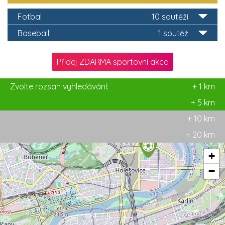
Fotbal
10 soutěží
Baseball
1 soutěž
Přidej ZDARMA sportovní akce
Zvolte rozsah vyhledávání:
+ 1 km
+ 5 km
+ 10 km
+ 20 km
+
−