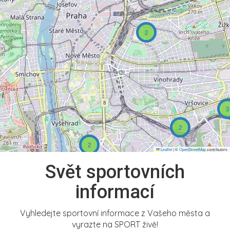
2
3
2
2
Leaflet
|
©
OpenStreetMap
contributors
Svět sportovních
informací
Vyhledejte sportovní informace z Vašeho města a
vyrazte na SPORT živě!