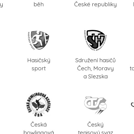
ky
běh
České republiky
Hasičský
Sdružení hasičů
sport
Čech, Moravy
t
a Slezska
Česká
Český
bowlingová
tenisový svaz