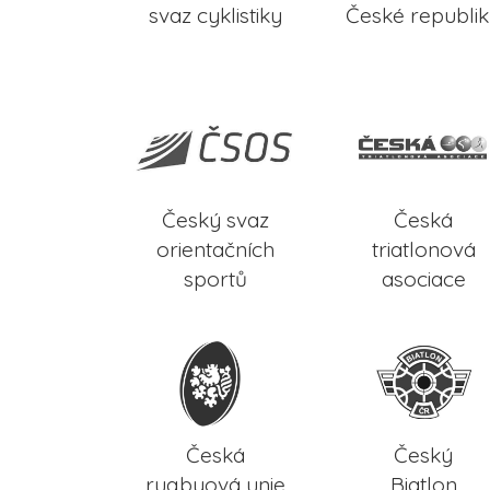
svaz cyklistiky
České republi
Český svaz
Česká
orientačních
triatlonová
sportů
asociace
Česká
Český
rugbyová unie
Biatlon