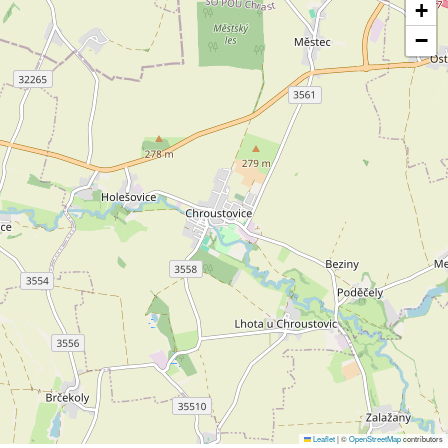
+
−
Leaflet
|
©
OpenStreetMap
contributors