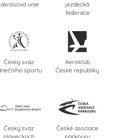
lakrosová unie
jezdecká
federace
Český svaz
Aeroklub
anečního sportu
České republiky
Český svaz
České asociace
plaveckých
parkouru