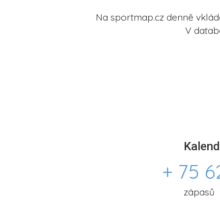
Na sportmap.cz denně vkládá
V datab
Kalend
+ 75 6
zápasů