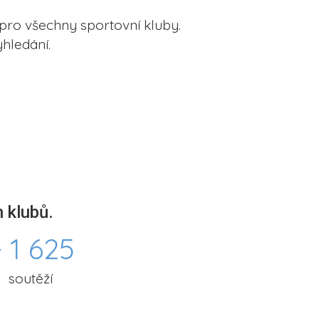
pro všechny sportovní kluby.
hledání.
 klubů.
 1 625
soutěží