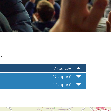
.
2 soutěže
12 zápasů
17 zápasů