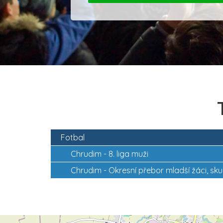
Fotbal
Chrudim -
8. liga muži
Chrudim -
Okresní přebor mladší žáci, sk