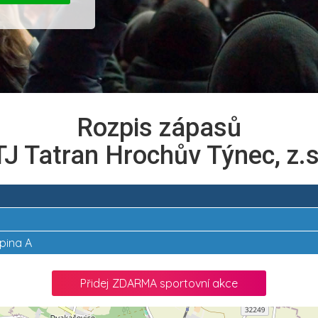
Rozpis zápasů
TJ Tatran Hrochův Týnec, z.s
upina A
Přidej ZDARMA sportovní akce