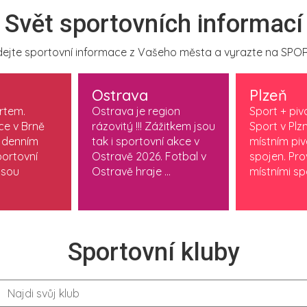
Svět sportovních informací
ejte sportovní informace z Vašeho města a vyrazte na SPOR
Ostrava
Plzeň
ortem.
Ostrava je region
Sport + piv
ce v Brně
rázovitý !!! Zážitkem jsou
Sport v Plzn
 denním
tak i sportovní akce v
místním pi
ortovní
Ostravě 2026. Fotbal v
spojen. Pr
jsou
Ostravě hraje ...
místními spo
Sportovní kluby