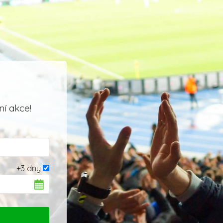
í akce!
+3 dny