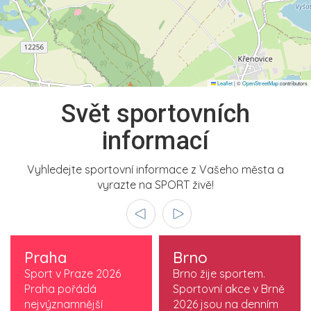
Leaflet
|
©
OpenStreetMap
contributors
Svět sportovních
informací
Vyhledejte sportovní informace z Vašeho města a
vyrazte na SPORT živě!
Praha
Brno
Sport v Praze 2026
Brno žije sportem.
Praha pořádá
Sportovní akce v Brně
nejvýznamnější
2026 jsou na denním