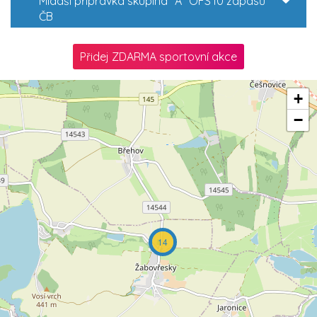
Mladší přípravka skupina "A" OFS
10 zápasů
ČB
Přidej ZDARMA sportovní akce
+
−
14