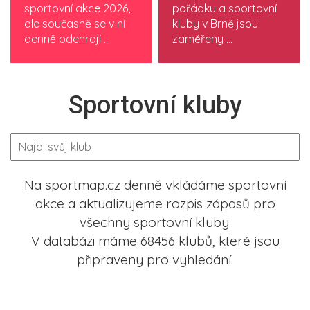
sportovní akce 2026,
pořádku a sportovní
ale současně se v ní
kluby v Brně jsou
denně odehrají ...
zaměřeny ...
Sportovní kluby
Na sportmap.cz denně vkládáme sportovní
akce a aktualizujeme rozpis zápasů pro
všechny sportovní kluby.
V databázi máme 68456 klubů, které jsou
připraveny pro vyhledání.