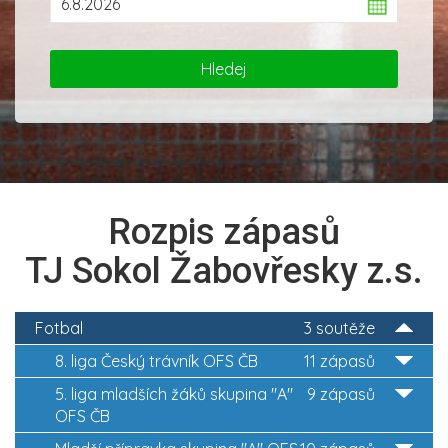
Rozpis zápasů
TJ Sokol Žabovřesky z.s.
Fotbal
3 soutěže
8. liga Český trávník OFS ČB
11 zápasů
5. liga mladších žáků skupina "A"
9 zápasů
OFS ČB