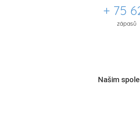
+ 75 6
zápasů
Našim společ