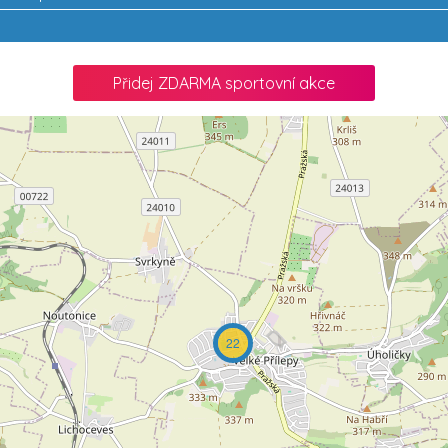
Přidej ZDARMA sportovní akce
22