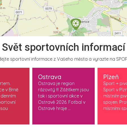
Svět sportovních informací
ejte sportovní informace z Vašeho města a vyrazte na SPOR
Ostrava
Plzeň
ortem.
Ostrava je region
Sport + piv
ce v Brně
rázovitý !!! Zážitkem jsou
Sport v Plzn
 denním
tak i sportovní akce v
místním pi
ortovní
Ostravě 2026. Fotbal v
spojen. Pr
jsou
Ostravě hraje ...
místními spo