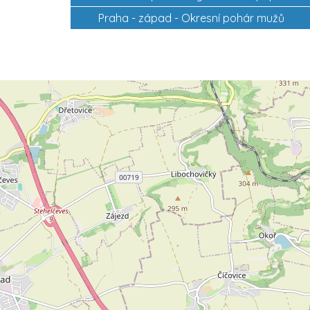
Praha - západ -
Okresní pohár mužů