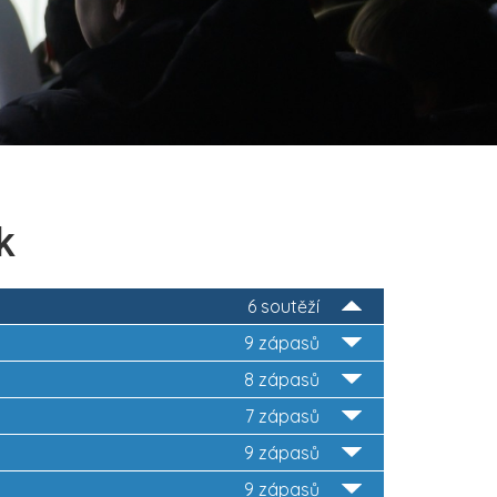
k
6 soutěží
9 zápasů
8 zápasů
7 zápasů
9 zápasů
9 zápasů