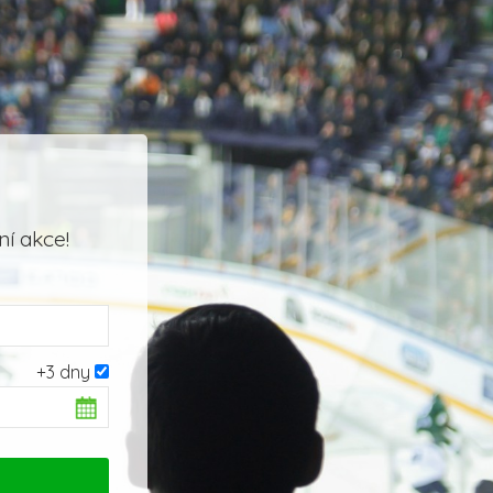
í akce!
+3 dny