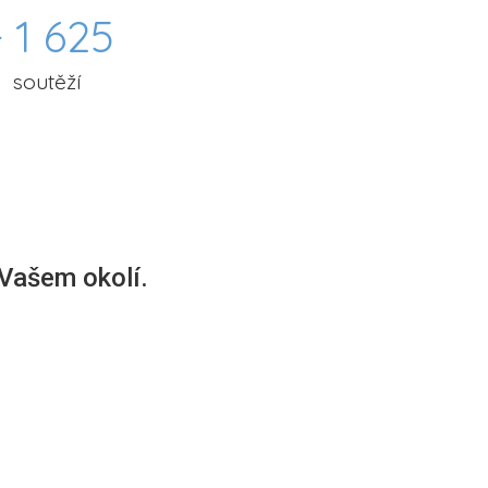
 1 625
soutěží
 Vašem okolí.