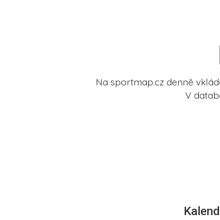
3
Na sportmap.cz denně vkládá
V datab
Kalend