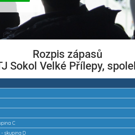
Rozpis zápasů
TJ Sokol Velké Přílepy, spole
kupina C
2
k - skupina D