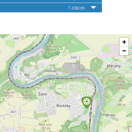
1 zápas
+
−