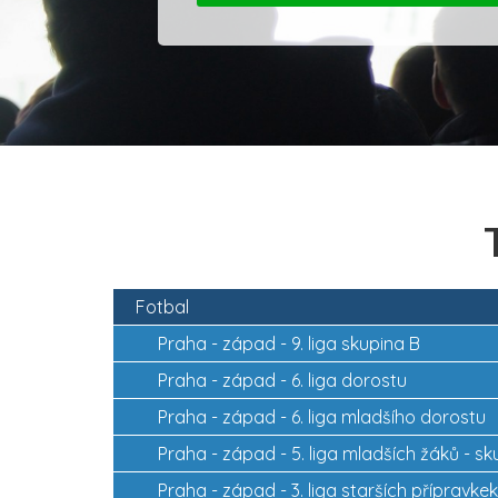
Fotbal
Praha - západ -
9. liga skupina B
Praha - západ -
6. liga dorostu
Praha - západ -
6. liga mladšího dorostu
Praha - západ -
5. liga mladších žáků - s
Praha - západ -
3. liga starších přípravke