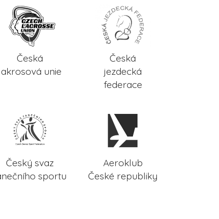
Česká
Česká
lakrosová unie
jezdecká
federace
Český svaz
Aeroklub
anečního sportu
České republiky