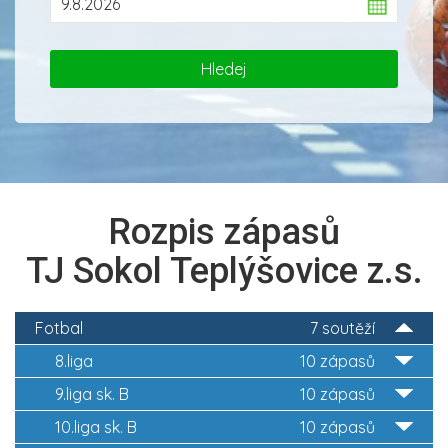
Rozpis zápasů
TJ Sokol Teplýšovice z.s.
Fotbal
7 soutěží
8.liga
10 zápasů
9.liga sk. B
10 zápasů
10.liga sk. B
10 zápasů