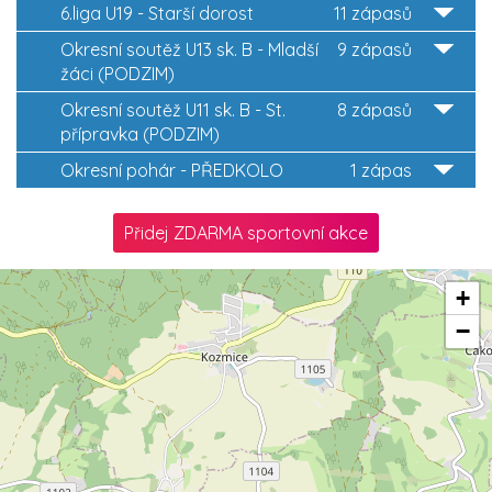
6.liga U19 - Starší dorost
11 zápasů
Okresní soutěž U13 sk. B - Mladší
9 zápasů
žáci (PODZIM)
Okresní soutěž U11 sk. B - St.
8 zápasů
přípravka (PODZIM)
Okresní pohár - PŘEDKOLO
1 zápas
Přidej ZDARMA sportovní akce
+
−