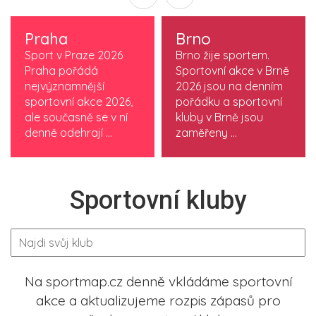
Praha
Brno
Sport v Praze 2026
Brno žije sportem.
Praha pořádá
Sportovní akce v Brně
nejvýznamnější
2026 jsou na denním
sportovní akce 2026,
pořádku a sportovní
ale současně se v ní
kluby v Brně jsou
denně odehrají ...
zaměřeny ...
Sportovní kluby
Na sportmap.cz denně vkládáme sportovní
akce a aktualizujeme rozpis zápasů pro