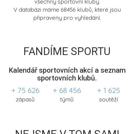
všechny sportovní kluby.
V databázi máme 68456 klubů, které jsou
připraveny pro vyhledání.
FANDÍME SPORTU
Kalendář sportovních akcí a seznam
sportovních klubů.
+ 75 626
+ 68 456
+ 1 625
zápasů
týmů
soutěží