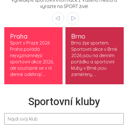
Vyhledejte sportovní informace z Vašeho města a
vyrazte na SPORT živě!
Praha
Brno
Sport v Praze 2026
Brno žije sportem.
Praha pořádá
Sportovní akce v Brně
nejvýznamnější
2026 jsou na denním
sportovní akce 2026,
pořádku a sportovní
ale současně se v ní
kluby v Brně jsou
denně odehrají ...
zaměřeny ...
Sportovní kluby