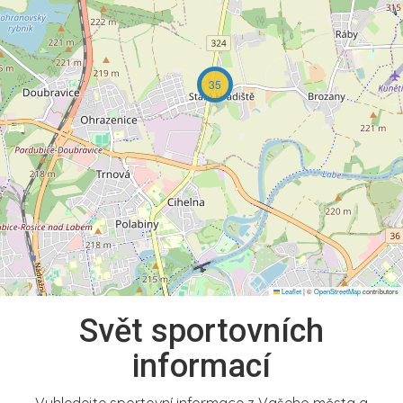
35
Leaflet
|
©
OpenStreetMap
contributors
Svět sportovních
informací