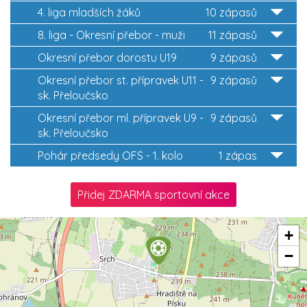
4. liga mladších žáků
10 zápasů
8. liga - Okresní přebor - muži
11 zápasů
Okresní přebor dorostu U19
9 zápasů
Okresní přebor st. přípravek U11 -
9 zápasů
sk. Přeloučsko
Okresní přebor ml. přípravek U9 -
9 zápasů
sk. Přeloučsko
Pohár předsedy OFS - 1. kolo
1 zápas
Přidej ZDARMA sportovní akce
+
−