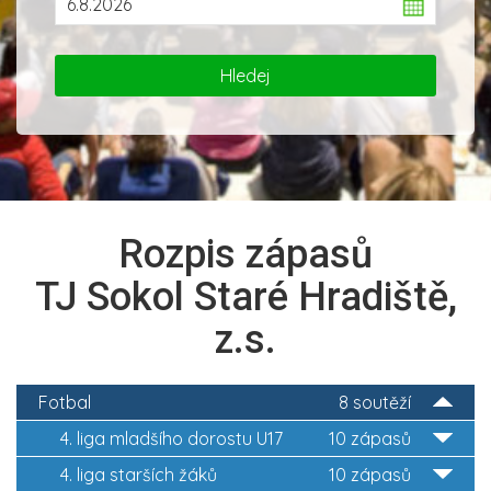
Rozpis zápasů
TJ Sokol Staré Hradiště,
z.s.
Fotbal
8 soutěží
4. liga mladšího dorostu U17
10 zápasů
4. liga starších žáků
10 zápasů