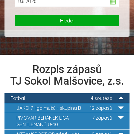
Rozpis zápasů
TJ Sokol Malšovice, z.s.
Fotbal
4 soutěže
JAKO 7. liga mužů - skupina B
12 zápasů
PIVOVAR BERÁNEK LIGA
7 zápasů
GENTLEMANŮ U-40