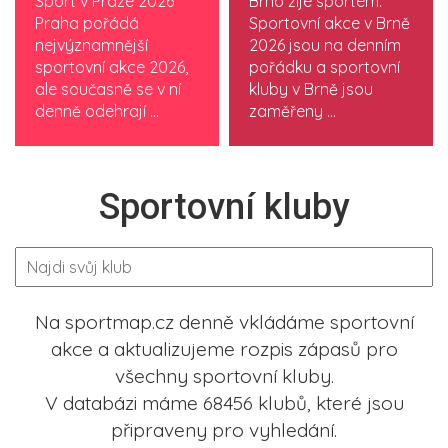
Sport v Praze 2026
Brno žije sportem.
Praha pořádá
Sportovní akce v Brně
nejvýznamnější
2026 jsou na denním
sportovní akce 2026,
pořádku a sportovní
ale současně se v ní
kluby v Brně jsou
denně odehrají ...
zaměřeny ...
Sportovní kluby
Na sportmap.cz denně vkládáme sportovní
akce a aktualizujeme rozpis zápasů pro
všechny sportovní kluby.
V databázi máme 68456 klubů, které jsou
připraveny pro vyhledání.