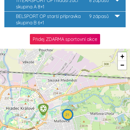
11TEAMSPORT OP mladší žáci
8 zápasů
skupina A 8+1
BELSPORT OP starší přípravka
9 zápasů
skupina B 6+1
Přidej ZDARMA sportovní akce
+
−
21