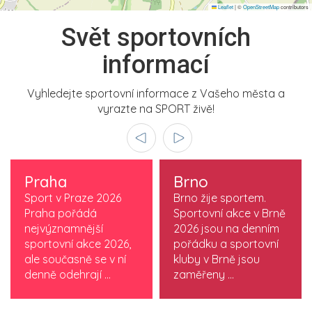
Leaflet
|
©
OpenStreetMap
contributors
Svět sportovních
informací
Vyhledejte sportovní informace z Vašeho města a
vyrazte na SPORT živě!
Praha
Brno
Sport v Praze 2026
Brno žije sportem.
Praha pořádá
Sportovní akce v Brně
nejvýznamnější
2026 jsou na denním
sportovní akce 2026,
pořádku a sportovní
ale současně se v ní
kluby v Brně jsou
denně odehrají ...
zaměřeny ...