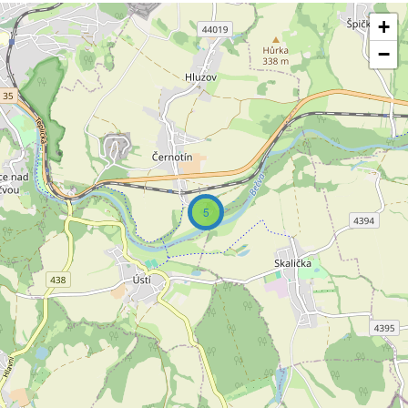
+
−
5