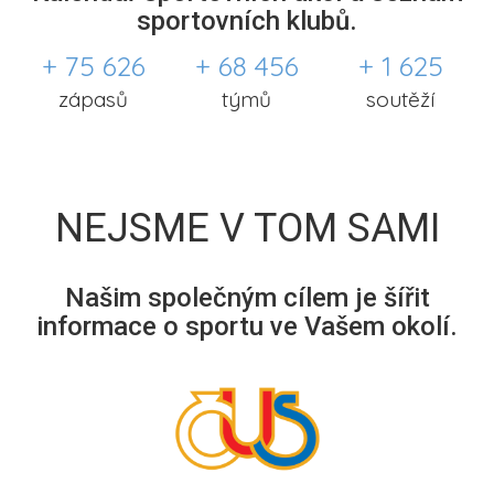
sportovních klubů.
+ 75 626
+ 68 456
+ 1 625
zápasů
týmů
soutěží
NEJSME V TOM SAMI
Našim společným cílem je šířit
informace o sportu ve Vašem okolí.