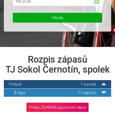
Rozpis zápasů
TJ Sokol Černotín, spolek
Fotbal
1 soutěž
8. liga
11 zápasů
Přidej ZDARMA sportovní akce