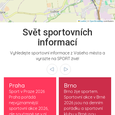
Leaflet
|
©
OpenStreetMap
contributors
Svět sportovních
informací
Vyhledejte sportovní informace z Vašeho města a
vyrazte na SPORT živě!
Praha
Brno
Sport v Praze 2026
Brno žije sportem.
Praha pořádá
Sportovní akce v Brně
nejvýznamnější
2026 jsou na denním
sportovní akce 2026,
pořádku a sportovní
ale současně se v ní
kluby v Brně jsou