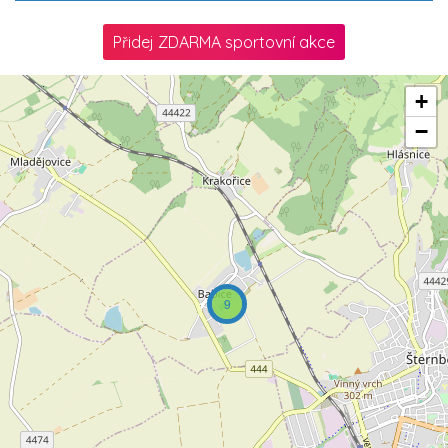
Přidej ZDARMA sportovní akce
+
−
9