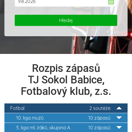
Rozpis zápasů
TJ Sokol Babice,
Fotbalový klub, z.s.
Fotbal
2 soutěže
10. liga mužů
10 zápasů
5. liga ml. žáků, skupina A
10 zápasů