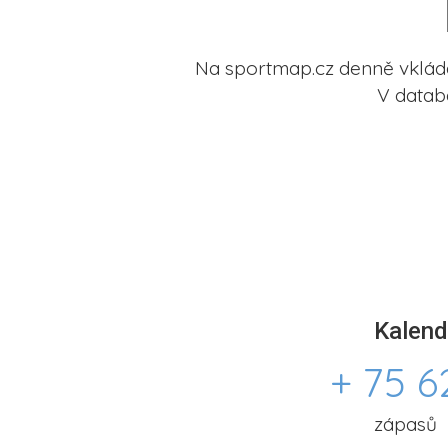
Na sportmap.cz denně vkládá
V datab
Kalend
+ 75 6
zápasů