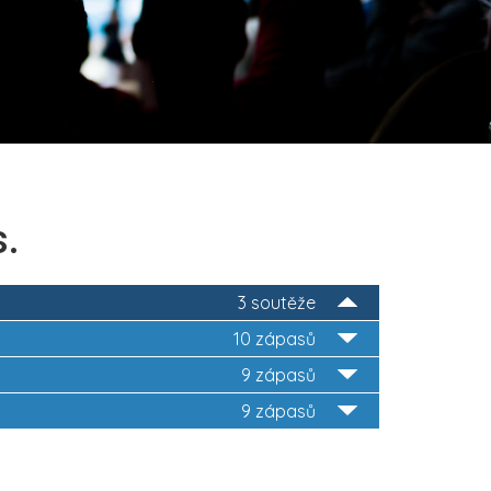
s.
3 soutěže
10 zápasů
9 zápasů
9 zápasů