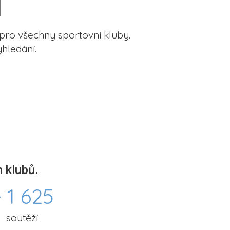
pro všechny sportovní kluby.
hledání.
 klubů.
 1 625
soutěží