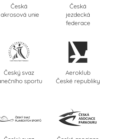
Česká
Česká
lakrosová unie
jezdecká
federace
Český svaz
Aeroklub
anečního sportu
České republiky