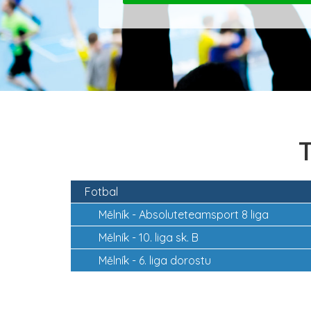
T
Fotbal
Mělník -
Absoluteteamsport 8 liga
Mělník -
10. liga sk. B
Mělník -
6. liga dorostu