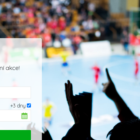
í akce!
+3 dny