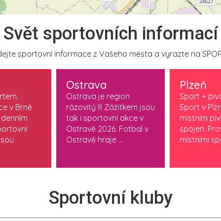
Svět sportovních informací
ejte sportovní informace z Vašeho města a vyrazte na SPOR
Ostrava
Plzeň
ortem.
Ostrava je region
Sport + piv
ce v Brně
rázovitý !!! Zážitkem jsou
Sport v Plzn
 denním
tak i sportovní akce v
místním pi
ortovní
Ostravě 2026. Fotbal v
spojen. Pr
jsou
Ostravě hraje ...
místními spo
Sportovní kluby