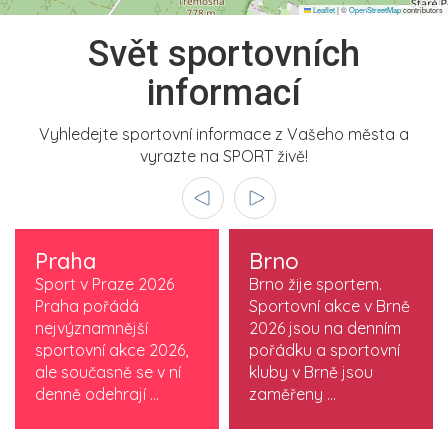
Leaflet
|
©
OpenStreetMap
contributors
Svět sportovních
informací
Vyhledejte sportovní informace z Vašeho města a
vyrazte na SPORT živě!
Praha
Brno
Sport v Praze 2026
Brno žije sportem.
Praha pořádá
Sportovní akce v Brně
nejvýznamnější
2026 jsou na denním
sportovní akce 2026,
pořádku a sportovní
ale současně se v ní
kluby v Brně jsou
denně odehrají ...
zaměřeny ...