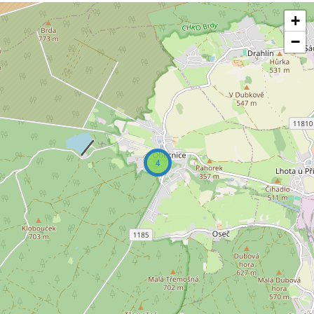
+
−
4