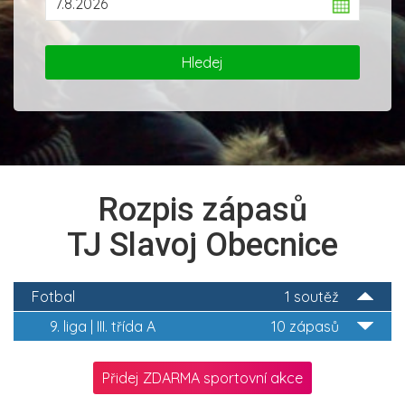
Rozpis zápasů
TJ Slavoj Obecnice
Fotbal
1 soutěž
9. liga | III. třída A
10 zápasů
Přidej ZDARMA sportovní akce