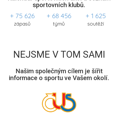
sportovních klubů.
+ 75 626
+ 68 456
+ 1 625
zápasů
týmů
soutěží
NEJSME V TOM SAMI
Našim společným cílem je šířit
informace o sportu ve Vašem okolí.