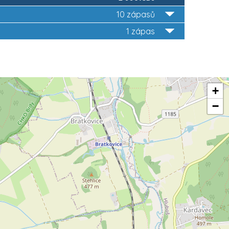
10 zápasů
1 zápas
+
−