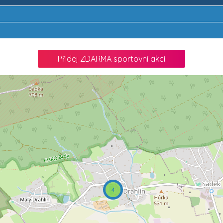
Přidej ZDARMA sportovní akci
4