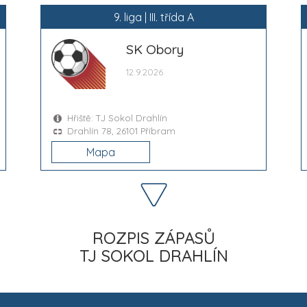
9. liga | III. třída A
SK Obory
12.9.2026
Hřiště: TJ Sokol Drahlín
Drahlín 78, 26101 Příbram
Mapa
ROZPIS ZÁPASŮ
TJ SOKOL DRAHLÍN