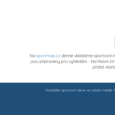
Na
sportmap.cz
denně vkládáme sportovní in
jsou připraveny pro vyhledání. - Na hlavní s
přidat vlas
Pořádáte sportovní akce ve vašem městě.