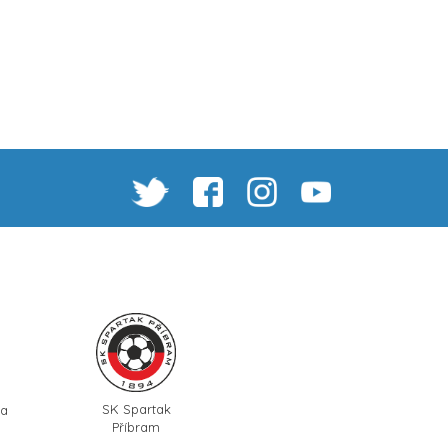
SK Spartak
ra
Příbram