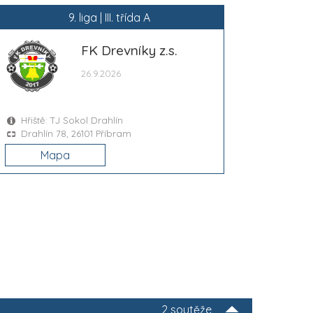
9. liga | III. třída A
FK Drevníky z.s.
26.9.2026
Hřiště: TJ Sokol Drahlín
Drahlín 78, 26101 Příbram
Mapa
2 soutěže