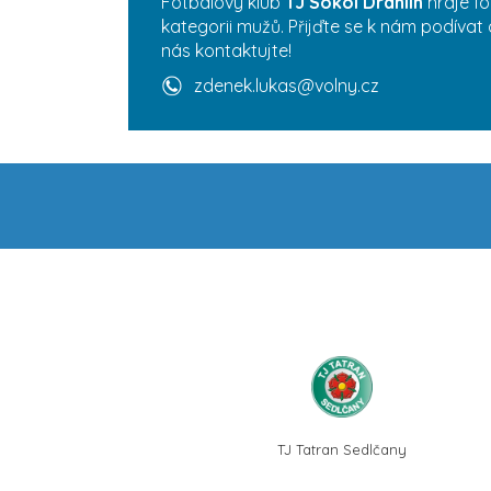
Fotbalový klub
TJ Sokol Drahlín
hraje fo
kategorii mužů. Přijďte se k nám podívat 
nás kontaktujte!
zdenek.lukas@volny.cz
TJ Tatran Sedlčany