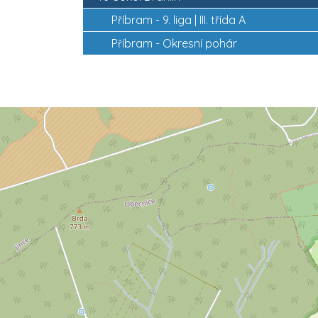
Příbram -
9. liga | III. třída A
Příbram -
Okresní pohár