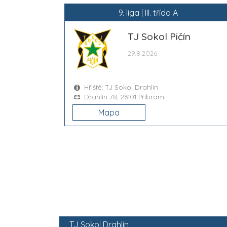
9. liga | III. třída A
TJ Sokol Pičín
29.8.2026
Hřiště: TJ Sokol Drahlín
Drahlín 78, 26101 Příbram
Mapa
TJ Sokol Drahlín