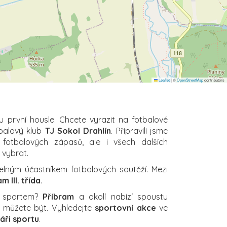
Leaflet
|
©
OpenStreetMap
contributors
u první housle. Chcete vyrazit na fotbalové
tbalový klub
TJ Sokol Drahlín
. Připravili jsme
 fotbalových zápasů, ale i všech dalších
i vybrat.
elným účastníkem fotbalových soutěží. Mezi
m III. třída
.
a sportem?
Příbram
a okolí nabízí spoustu
ch můžete být. Vyhledejte
sportovní akce
ve
áři sportu
.