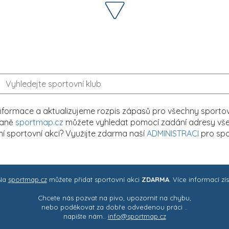
formace a aktualizujeme rozpis zápasů pro všechny sportovn
traně
sportmap.cz
můžete vyhledat pomocí zadání adresy všech
tní sportovní akci? Využijte zdarma naší
ADMINISTRACI
pro spo
 Na
sportmap.cz
můžete přidat sportovní akci
ZDARMA
. Více informací zí
Chcete nás pozvat na pivo, upozornit na chybu,
nebo poděkovat za dobře odvedenou práci ..
napište nám..
info@sportmap.cz