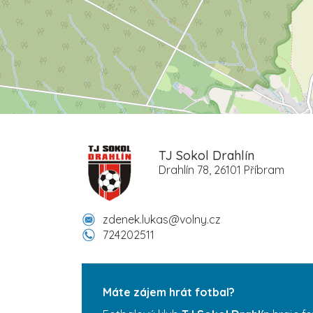
TJ Sokol Drahlín
Drahlín 78, 26101 Příbram
zdenek.lukas@volny.cz
724202511
Máte zájem hrát fotbal?