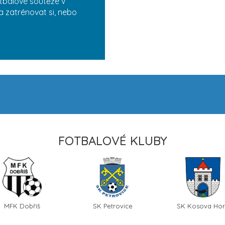
tbalové soutěže v
a zatrénovat si, nebo
FOTBALOVÉ KLUBY
MFK Dobříš
SK Petrovice
SK Kosova Ho