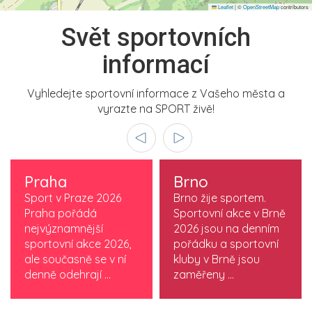
Leaflet
|
©
OpenStreetMap
contributors
Svět sportovních
informací
Vyhledejte sportovní informace z Vašeho města a
vyrazte na SPORT živě!
Praha
Brno
Sport v Praze 2026
Brno žije sportem.
Praha pořádá
Sportovní akce v Brně
nejvýznamnější
2026 jsou na denním
sportovní akce 2026,
pořádku a sportovní
ale současně se v ní
kluby v Brně jsou
denně odehrají ...
zaměřeny ...