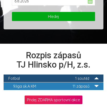
Rozpis zápasů
TJ Hlinsko p/H, z.s.
Fotbal
1 soutěž
9.liga sk.A KM
11 zápasů
Přidej ZDARMA sportovní akce