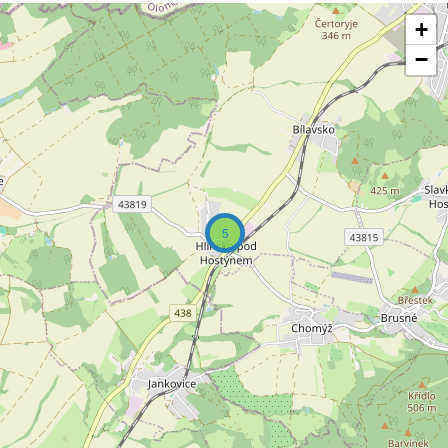
+
−
5