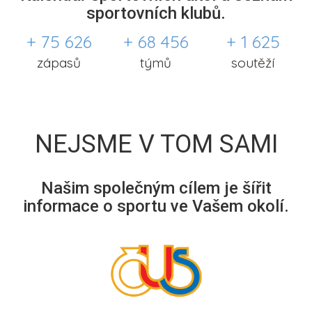
sportovních klubů.
+ 75 626
+ 68 456
+ 1 625
zápasů
týmů
soutěží
NEJSME V TOM SAMI
Našim společným cílem je šířit
informace o sportu ve Vašem okolí.