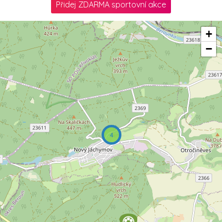
Přidej ZDARMA sportovní akce
+
−
4