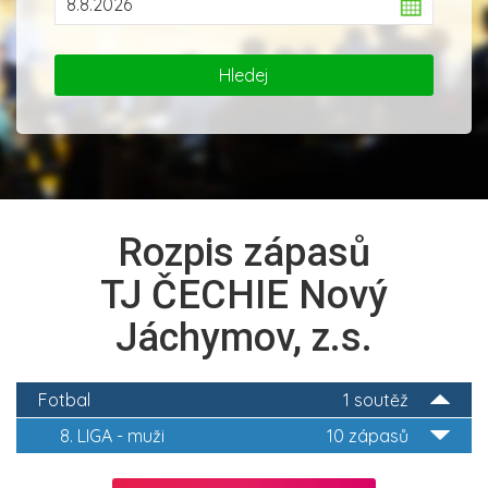
Rozpis zápasů
TJ ČECHIE Nový
Jáchymov, z.s.
Fotbal
1 soutěž
8. LIGA - muži
10 zápasů