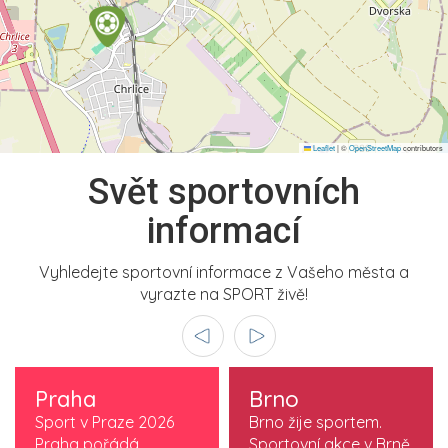
Leaflet
|
©
OpenStreetMap
contributors
Svět sportovních
informací
Vyhledejte sportovní informace z Vašeho města a
vyrazte na SPORT živě!
Praha
Brno
Sport v Praze 2026
Brno žije sportem.
Praha pořádá
Sportovní akce v Brně