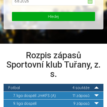
Rozpis zápasů
Sportovní klub Tuřany, z.
s.
Fotbal
4 soutěže
7. liga dospělí JmKFS (A)
11 zápasů
9. liga dospělí
9 zápasů