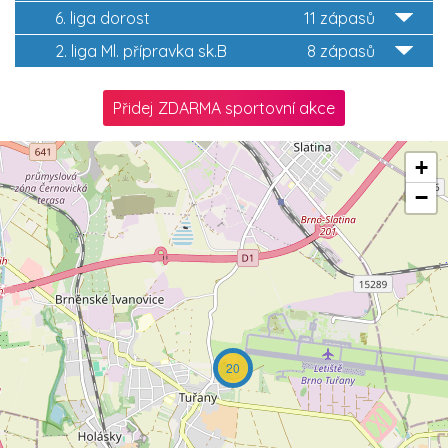
6. liga dorost
11 zápasů
2. liga Ml. přípravka sk.B
8 zápasů
Přidej ZDARMA sportovní akce
+
−
20