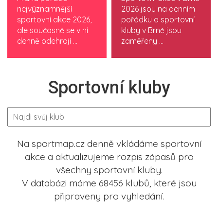
nejvýznamnější
2026 jsou na denním
sportovní akce 2026,
pořádku a sportovní
ale současně se v ní
kluby v Brně jsou
denně odehrají ...
zaměřeny ...
Sportovní kluby
Na sportmap.cz denně vkládáme sportovní
akce a aktualizujeme rozpis zápasů pro
všechny sportovní kluby.
V databázi máme 68456 klubů, které jsou
připraveny pro vyhledání.