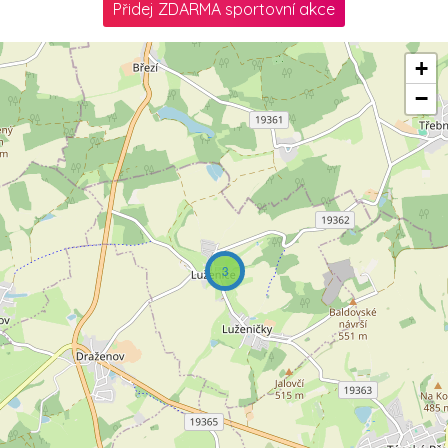
Přidej ZDARMA sportovní akce
+
−
3