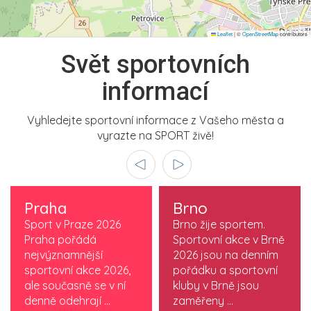
Leaflet
|
©
OpenStreetMap
contributors
Svět sportovních
informací
Vyhledejte sportovní informace z Vašeho města a
vyrazte na SPORT živě!
Praha
Brno
Sport v Praze 2026
Brno žije sportem.
Praha pořádá
Sportovní akce v Brně
nejvýznamnější
2026 jsou na denním
sportovní akce 2026,
pořádku a sportovní
ale současně se v ní
kluby v Brně jsou
denně odehrají ...
zaměřeny ...