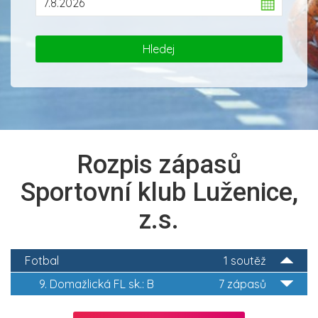
Rozpis zápasů
Sportovní klub Luženice,
z.s.
Fotbal
1 soutěž
9. Domažlická FL sk.: B
7 zápasů