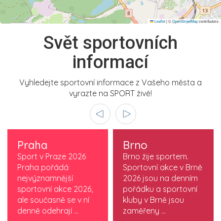
Leaflet
|
©
OpenStreetMap
contributors
Svět sportovních
informací
Vyhledejte sportovní informace z Vašeho města a
vyrazte na SPORT živě!
Praha
Brno
Sport v Praze 2026
Brno žije sportem.
Praha pořádá
Sportovní akce v Brně
nejvýznamnější
2026 jsou na denním
sportovní akce 2026,
pořádku a sportovní
ale současně se v ní
kluby v Brně jsou
denně odehrají ...
zaměřeny ...