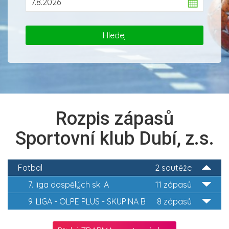
Rozpis zápasů
Sportovní klub Dubí, z.s.
Fotbal
2 soutěže
7. liga dospělých sk. A
11 zápasů
9. LIGA - OLPE PLUS - SKUPINA B
8 zápasů