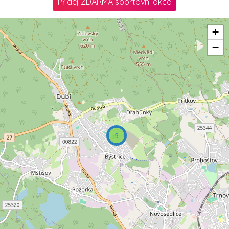
Přidej ZDARMA sportovní akce
+
−
9