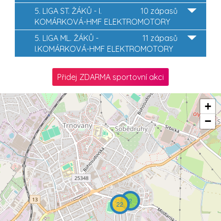
5. LIGA ST. ŽÁKŮ - I.
10 zápasů
KOMÁRKOVÁ-HMF ELEKTROMOTORY
5. LIGA ML. ŽÁKŮ -
11 zápasů
I.KOMÁRKOVÁ-HMF ELEKTROMOTORY
Přidej ZDARMA sportovní akci
+
−
2
22