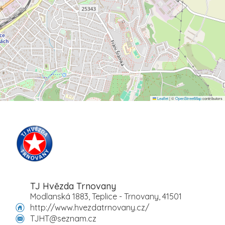
Leaflet
|
©
OpenStreetMap
contributors
TJ Hvězda Trnovany
Modlanská 1883, Teplice - Trnovany, 41501
http://www.hvezdatrnovany.cz/
TJHT@seznam.cz