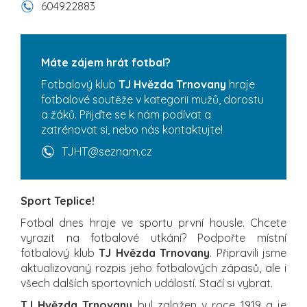
604922883
Máte zájem hrát fotbal?
Fotbalový klub
TJ Hvězda Trnovany
hraje
fotbalové soutěže v kategorii mužů, dorostu
a žáků. Přijďte se k nám podívat a
zatrénovat si, nebo nás kontaktujte!
TJHT@seznam.cz
Sport Teplice!
Fotbal dnes hraje ve sportu první housle. Chcete
vyrazit na fotbalové utkání? Podpořte místní
fotbalový klub
TJ Hvězda Trnovany
. Připravili jsme
aktualizovaný rozpis jeho fotbalových zápasů, ale i
všech dalších sportovních událostí. Stačí si vybrat.
TJ Hvězda Trnovany
byl založen v roce 1919 a je