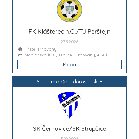
FK Klášterec n.O./TJ Perštejn
27.9.2026
Hřiště: Trnovany
Modlanská 1883, Teplice - Trnovany, 41501
Mapa
5. liga mladšího dorostu sk. B
SK Černovice/SK Strupčice
11.10.2026