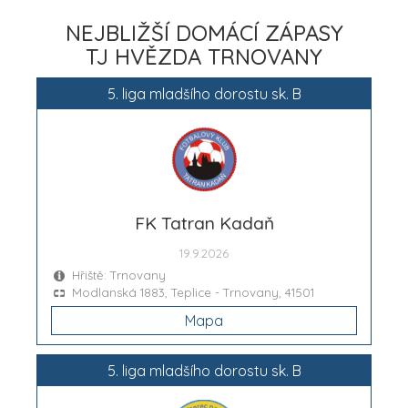
NEJBLIŽŠÍ DOMÁCÍ ZÁPASY
TJ HVĚZDA TRNOVANY
5. liga mladšího dorostu sk. B
FK Tatran Kadaň
19.9.2026
Hřiště: Trnovany
Modlanská 1883, Teplice - Trnovany, 41501
Mapa
5. liga mladšího dorostu sk. B