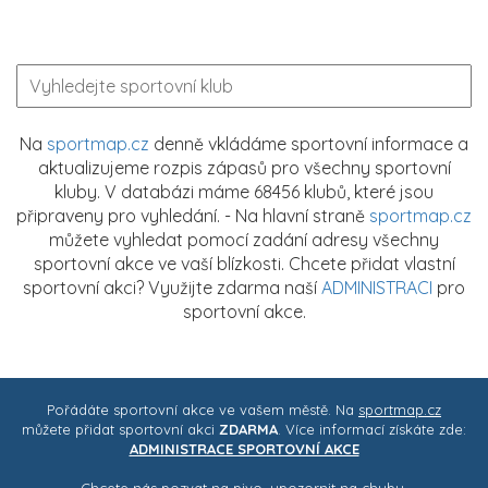
Na
sportmap.cz
denně vkládáme sportovní informace a
aktualizujeme rozpis zápasů pro všechny sportovní
kluby. V databázi máme 68456 klubů, které jsou
připraveny pro vyhledání. - Na hlavní straně
sportmap.cz
můžete vyhledat pomocí zadání adresy všechny
sportovní akce ve vaší blízkosti. Chcete přidat vlastní
sportovní akci? Využijte zdarma naší
ADMINISTRACI
pro
sportovní akce.
Pořádáte sportovní akce ve vašem městě. Na
sportmap.cz
můžete přidat sportovní akci
ZDARMA
. Více informací získáte zde:
ADMINISTRACE SPORTOVNÍ AKCE