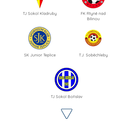
TJ Sokol Kladruby
FK Rtyně nad
Bílinou
SK Junior Teplice
T.J. Soběchleby
TJ Sokol Bořislav