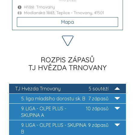
Hřiště: Trnovany
Modlanská 1883, Teplice - Trnovany, 41501
Mapa
ROZPIS ZÁPASŮ
TJ HVĚZDA TRNOVANY
TJ Hvězda Trnovany
5 soutěží
5. liga mladšího dorostu sk. B
7 zápasů
9. LIGA - OLPE PLUS -
10 zápasů
SKUPINA A
9. LIGA - OLPE PLUS - SKUPINA
9 zápasů
B