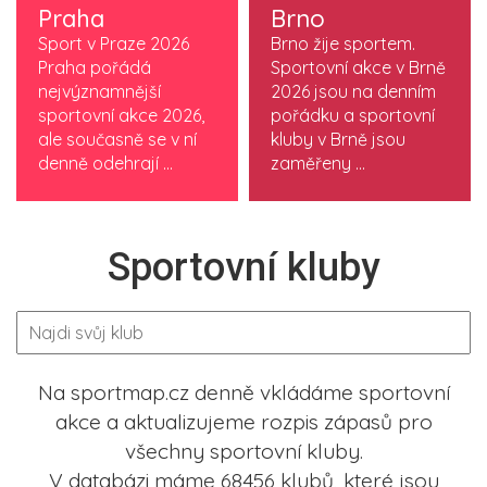
Praha
Brno
Sport v Praze 2026
Brno žije sportem.
Praha pořádá
Sportovní akce v Brně
nejvýznamnější
2026 jsou na denním
sportovní akce 2026,
pořádku a sportovní
ale současně se v ní
kluby v Brně jsou
denně odehrají ...
zaměřeny ...
Sportovní kluby
Na sportmap.cz denně vkládáme sportovní
akce a aktualizujeme rozpis zápasů pro
všechny sportovní kluby.
V databázi máme 68456 klubů, které jsou