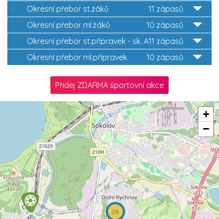
Okresní přebor st.žáků
11 zápasů
Okresní přebor ml.žáků
10 zápasů
Okresní přebor st.přípravek - sk. A
11 zápasů
Okresní přebor ml.přípravek
10 zápasů
Přidej ZDARMA sportovní akce
+
−
29