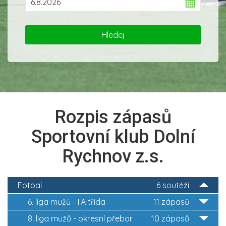
Rozpis zápasů
Sportovní klub Dolní
Rychnov z.s.
Fotbal
6 soutěží
6. liga mužů - I.A třída
11 zápasů
8. liga mužů - okresní přebor
10 zápasů