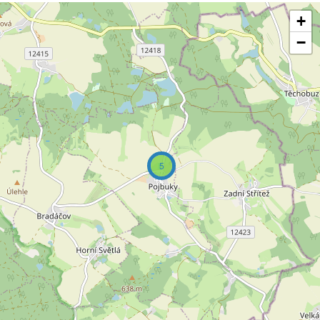
+
−
5