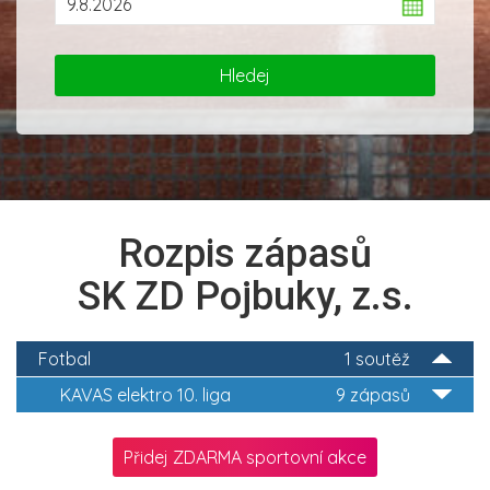
Rozpis zápasů
SK ZD Pojbuky, z.s.
Fotbal
1 soutěž
KAVAS elektro 10. liga
9 zápasů
Přidej ZDARMA sportovní akce