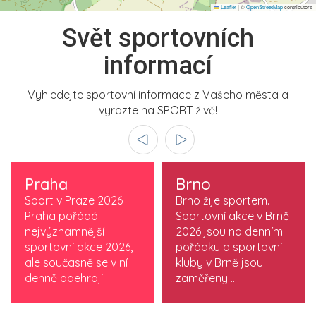
Leaflet
|
©
OpenStreetMap
contributors
Svět sportovních
informací
Vyhledejte sportovní informace z Vašeho města a
vyrazte na SPORT živě!
Praha
Brno
Sport v Praze 2026
Brno žije sportem.
Praha pořádá
Sportovní akce v Brně
nejvýznamnější
2026 jsou na denním
sportovní akce 2026,
pořádku a sportovní
ale současně se v ní
kluby v Brně jsou
denně odehrají ...
zaměřeny ...