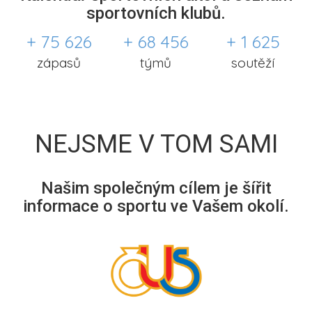
sportovních klubů.
+ 75 626
+ 68 456
+ 1 625
zápasů
týmů
soutěží
NEJSME V TOM SAMI
Našim společným cílem je šířit
informace o sportu ve Vašem okolí.