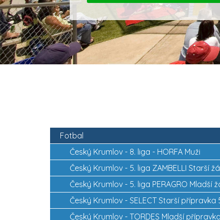
Fotbal
Český Krumlov -
8. liga - HORFA Muži
Český Krumlov -
5. liga ZAMBELLI Starší žá
Český Krumlov -
5. liga PERAGRO Mladší ž
Český Krumlov -
SELECT Starší přípravka 
Český Krumlov -
TORDES Mladší přípravka