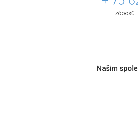
+ 75 6
zápasů
Našim společ