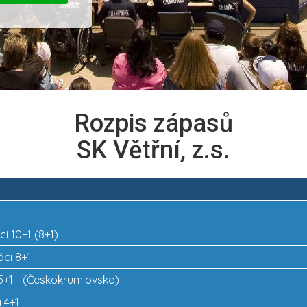
Rozpis zápasů
SK Větřní, z.s.
ci 10+1 (8+1)
áci 8+1
5+1 - (Českokrumlovsko)
 4+1