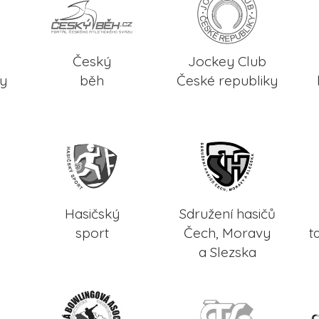
Český
Jockey Club
ky
běh
České republiky
Hasičský
Sdružení hasičů
sport
Čech, Moravy
t
a Slezska