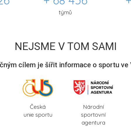
26
+ 68 456
+
týmů
NEJSME V TOM SAMI
ným cílem je šířit informace o sportu ve
Česká
Národní
unie sportu
sportovní
agentura