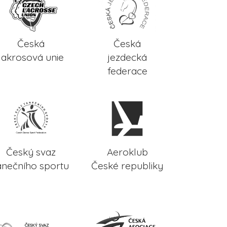
Česká
Česká
lakrosová unie
jezdecká
federace
Český svaz
Aeroklub
anečního sportu
České republiky