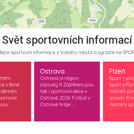
Svět sportovních informací
ejte sportovní informace z Vašeho města a vyrazte na SPOR
Ostrava
Plzeň
ortem.
Ostrava je region
Sport + piv
ce v Brně
rázovitý !!! Zážitkem jsou
Sport v Plzn
 denním
tak i sportovní akce v
místním pi
ortovní
Ostravě 2026. Fotbal v
spojen. Pr
jsou
Ostravě hraje ...
místními spo