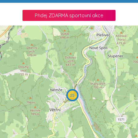
Přidej ZDARMA sportovní akce
25