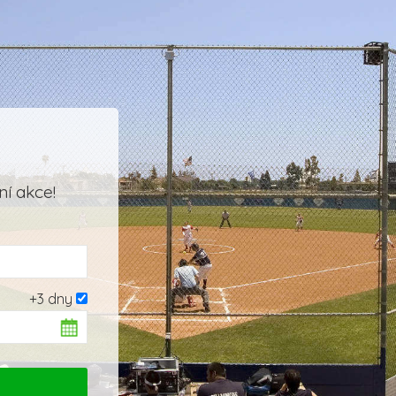
í akce!
+3 dny