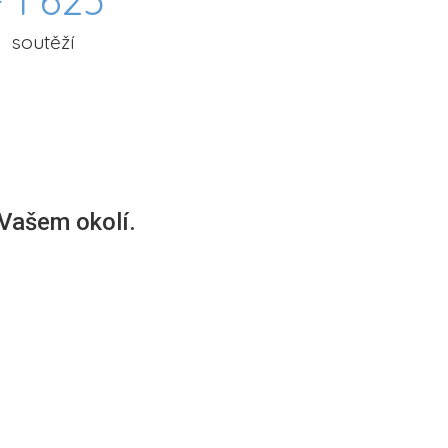
 1 625
soutěží
 Vašem okolí.