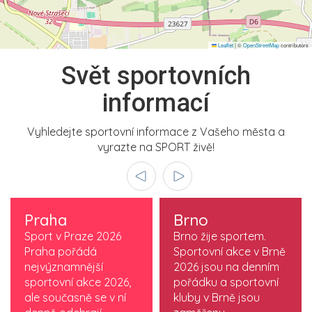
Leaflet
|
©
OpenStreetMap
contributors
Svět sportovních
informací
Vyhledejte sportovní informace z Vašeho města a
vyrazte na SPORT živě!
Praha
Brno
Sport v Praze 2026
Brno žije sportem.
Praha pořádá
Sportovní akce v Brně
nejvýznamnější
2026 jsou na denním
sportovní akce 2026,
pořádku a sportovní
ale současně se v ní
kluby v Brně jsou