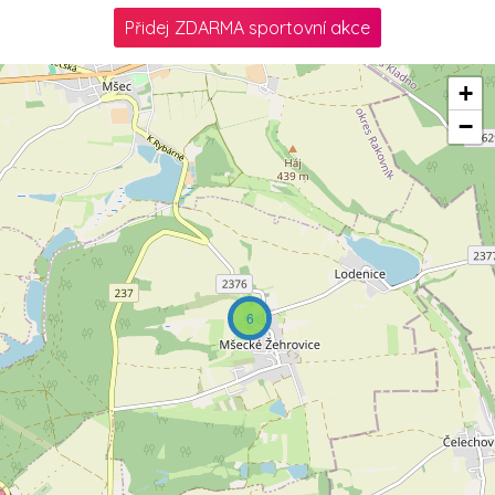
Přidej ZDARMA sportovní akce
+
−
6