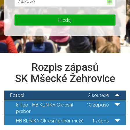
Rozpis zápasů
SK Mšecké Žehrovice
Fotbal
2 soutěže
8. liga - HB KLINIKA Okresní
10 zápasů
přebor
HB KLINIKA Okresní pohár mužů
1 zápas