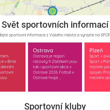
2
Svět sportovních informací
ejte sportovní informace z Vašeho města a vyrazte na SPOR
Ostrava
Plzeň
ortem.
Ostrava je region
Sport + piv
ce v Brně
rázovitý !!! Zážitkem jsou
Sport v Plzn
 denním
tak i sportovní akce v
místním pi
ortovní
Ostravě 2026. Fotbal v
spojen. Pr
jsou
Ostravě hraje ...
místními spo
Sportovní kluby