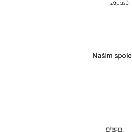
zápasů
Našim společ