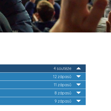
4 soutěže
12 zápasů
11 zápasů
8 zápasů
9 zápasů