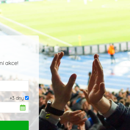
í akce!
+3 dny