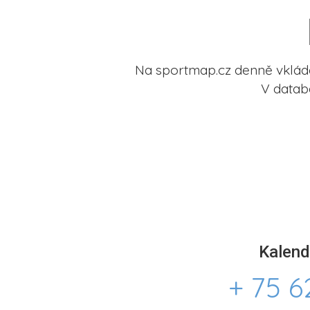
Na sportmap.cz denně vkládá
V datab
Kalend
+ 75 6