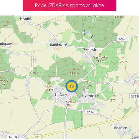
Přidej ZDARMA sportovní akce
19