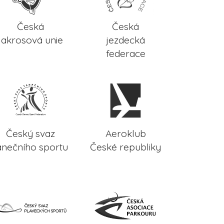
Česká
Česká
lakrosová unie
jezdecká
federace
Český svaz
Aeroklub
anečního sportu
České republiky