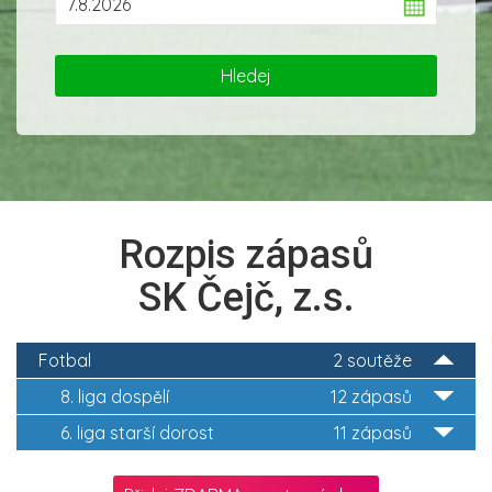
Rozpis zápasů
SK Čejč, z.s.
Fotbal
2 soutěže
8. liga dospělí
12 zápasů
6. liga starší dorost
11 zápasů