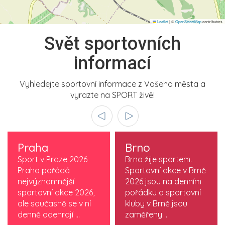
Leaflet
|
©
OpenStreetMap
contributors
Svět sportovních
informací
Vyhledejte sportovní informace z Vašeho města a
vyrazte na SPORT živě!
Praha
Brno
Sport v Praze 2026
Brno žije sportem.
Praha pořádá
Sportovní akce v Brně
nejvýznamnější
2026 jsou na denním
sportovní akce 2026,
pořádku a sportovní
ale současně se v ní
kluby v Brně jsou
denně odehrají ...
zaměřeny ...