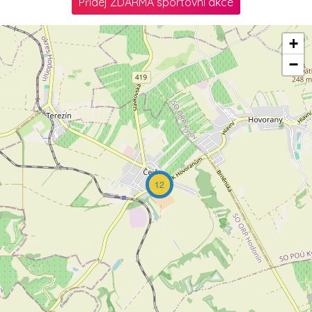
Přidej ZDARMA sportovní akce
+
−
12