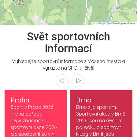
Leaflet
|
©
OpenStreetMap
contributors
Svět sportovních
informací
Vyhledejte sportovní informace z Vašeho města a
vyrazte na SPORT živě!
Praha
Brno
Sport v Praze 2026
Brno žije sportem.
Praha pořádá
Sportovní akce v Brně
nejvýznamnější
2026 jsou na denním
sportovní akce 2026,
pořádku a sportovní
ale současně se v ní
kluby v Brně jsou