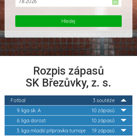
Rozpis zápasů
SK Březůvky, z. s.
Fotbal
3 soutěže
9. liga sk. A
10 zápasů
6. liga dorost
10 zápasů
3. liga mladší přípravka turnaje
19 zápasů