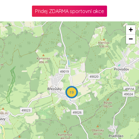
Přidej ZDARMA sportovní akce
+
−
19