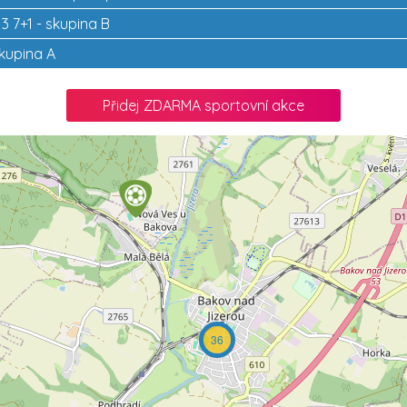
13 7+1 - skupina B
skupina A
Přidej ZDARMA sportovní akce
36