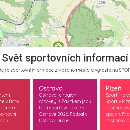
Svět sportovních informací
ejte sportovní informace z Vašeho města a vyrazte na SPOR
Ostrava
Plzeň
ortem.
Ostrava je region
Sport + piv
ce v Brně
rázovitý !!! Zážitkem jsou
Sport v Plzn
 denním
tak i sportovní akce v
místním pi
ortovní
Ostravě 2026. Fotbal v
spojen. Pr
jsou
Ostravě hraje ...
místními spo