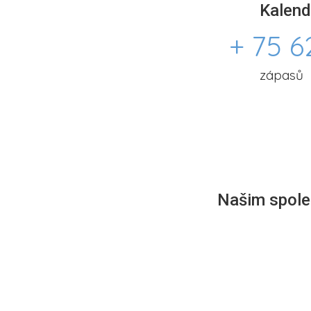
Kalend
+ 75 6
zápasů
Našim společ