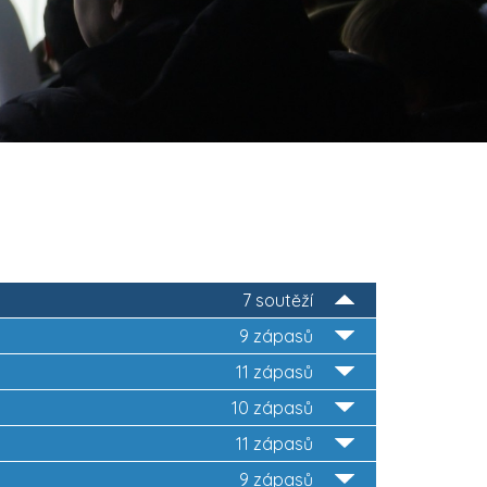
7 soutěží
9 zápasů
11 zápasů
10 zápasů
11 zápasů
9 zápasů