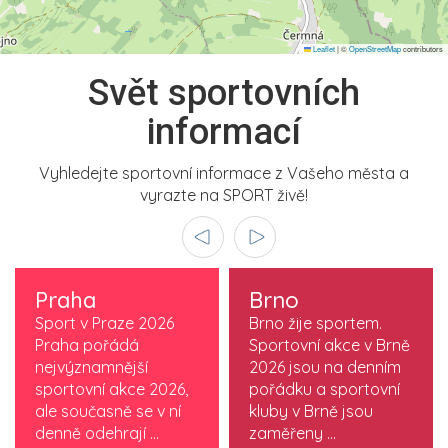
Leaflet
|
©
OpenStreetMap
contributors
Svět sportovních
informací
Vyhledejte sportovní informace z Vašeho města a
vyrazte na SPORT živě!
Praha
Brno
Sport v Praze 2026
Brno žije sportem.
Praha pořádá
Sportovní akce v Brně
nejvýznamnější
2026 jsou na denním
sportovní akce 2026,
pořádku a sportovní
ale současně se v ní
kluby v Brně jsou
denně odehrají ...
zaměřeny ...