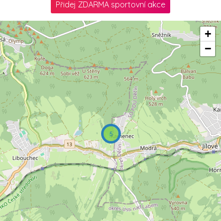
Přidej ZDARMA sportovní akce
+
−
5