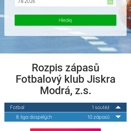
Rozpis zápasů
Fotbalový klub Jiskra
Modrá, z.s.
Fotbal
1 soutěž
8. liga dospělých
10 zápasů