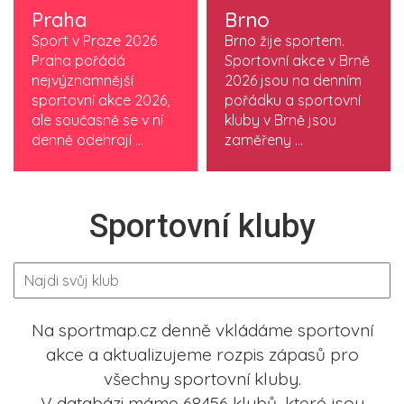
Praha
Brno
Sport v Praze 2026
Brno žije sportem.
Praha pořádá
Sportovní akce v Brně
nejvýznamnější
2026 jsou na denním
sportovní akce 2026,
pořádku a sportovní
ale současně se v ní
kluby v Brně jsou
denně odehrají ...
zaměřeny ...
Sportovní kluby
Na sportmap.cz denně vkládáme sportovní
akce a aktualizujeme rozpis zápasů pro
všechny sportovní kluby.
V databázi máme 68456 klubů, které jsou