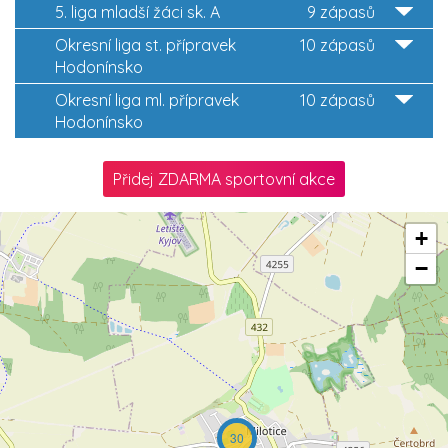
5. liga mladší žáci sk. A
9 zápasů
Okresní liga st. přípravek
10 zápasů
Hodonínsko
Okresní liga ml. přípravek
10 zápasů
Hodonínsko
Přidej ZDARMA sportovní akce
+
−
30