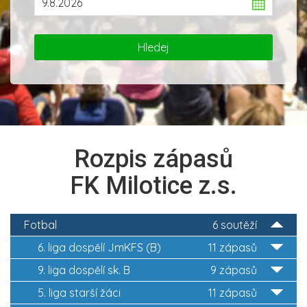
Rozpis zápasů
FK Milotice z.s.
Fotbal
6 soutěží
6. liga dospělí JmKFS (B)
11 zápasů
9. liga dospělí sk. B
9 zápasů
5. liga starší žáci
11 zápasů