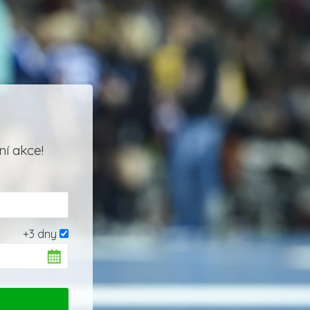
í akce!
+3 dny