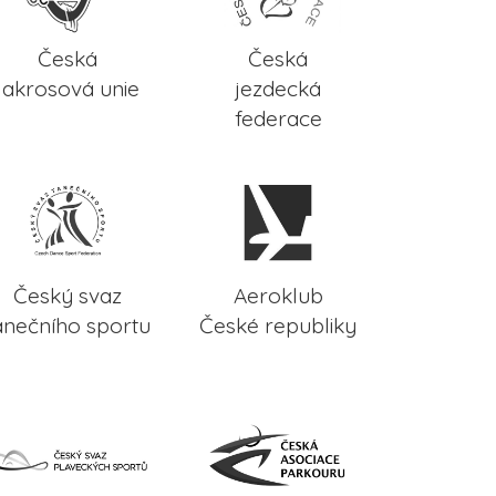
Česká
Česká
lakrosová unie
jezdecká
federace
Český svaz
Aeroklub
anečního sportu
České republiky