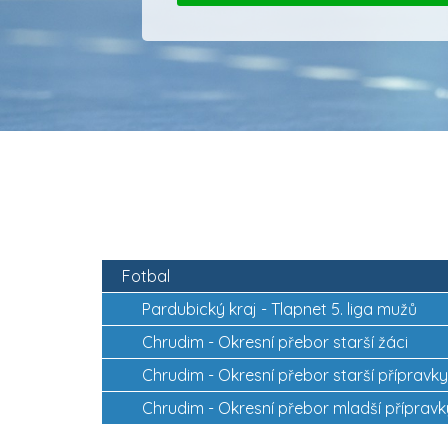
2
Fotbal
Pardubický kraj -
Tlapnet 5. liga mužů
Chrudim -
Okresní přebor starší žáci
Chrudim -
Okresní přebor starší přípravky
Chrudim -
Okresní přebor mladší přípravk