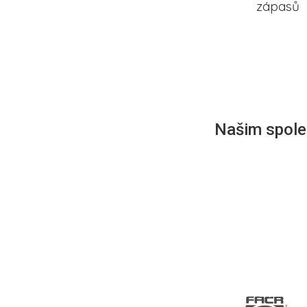
zápasů
Našim společ