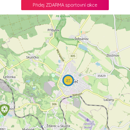
Přidej ZDARMA sportovní akce
27