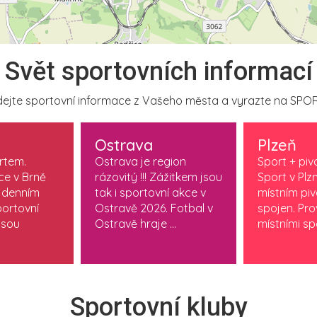
Svět sportovních informací
ejte sportovní informace z Vašeho města a vyrazte na SPOR
Ostrava
Plzeň
ortem.
Ostrava je region
Sport + piv
ce v Brně
rázovitý !!! Zážitkem jsou
Sport v Plzn
 denním
tak i sportovní akce v
místním pi
ortovní
Ostravě 2026. Fotbal v
spojen. Pr
jsou
Ostravě hraje ...
místními spo
Sportovní kluby