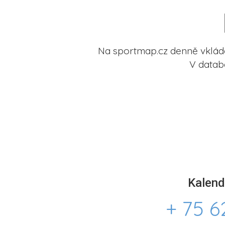
Na sportmap.cz denně vkládá
V datab
Kalend
+ 75 6