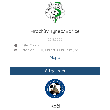
Hrochův Týnec/Bořice
22.8.2026
Hřiště: Chrast
U stadionu 560, Chrast u Chrudimi, 53851
Mapa
8. liga muži
Kočí