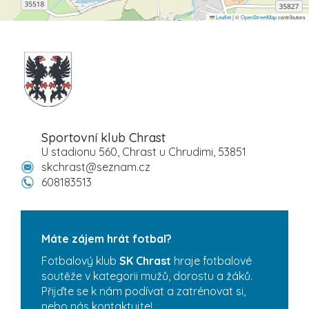
Leaflet
|
©
OpenStreetMap
contributors
Sportovní klub Chrast
U stadionu 560, Chrast u Chrudimi, 53851
skchrast@seznam.cz
608183513
Máte zájem hrát fotbal?
Fotbalový klub
SK Chrast
hraje fotbalové
soutěže v kategorii mužů, dorostu a žáků.
Přijďte se k nám podívat a zatrénovat si,
nebo nás kontaktujte!