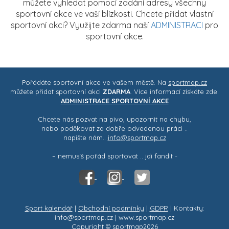
můžete vyhledat pomocí zadání adresy všechny
sportovní akce ve vaší blízkosti. Chcete přidat vlastní
sportovní akci? Využijte zdarma naší
ADMINISTRACI
pro
sportovní akce.
Pořádáte sportovní akce ve vašem městě. Na
sportmap.cz
můžete přidat sportovní akci
ZDARMA
. Více informací získáte zde:
ADMINISTRACE SPORTOVNÍ AKCE
Chcete nás pozvat na pivo, upozornit na chybu,
nebo poděkovat za dobře odvedenou práci ..
napište nám..
info@sportmap.cz
– nemusíš pořád sportovat .. jdi fandit -
Sport kalendář
|
Obchodní podmínky
|
GDPR
| Kontakty:
info@sportmap.cz | www.sportmap.cz
Copyright © sportmap2026