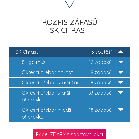
ROZPIS ZÁPASŮ
SK CHRAST
SK Chrast
5 soutěží
8. liga muži
12 zápasů
Okresní přebor dorost
9 zápasů
Okresní přebor starší žáci
9 zápasů
Okresní přebor starší
33 zápasů
přípravky
Okresní přebor mladší
18 zápasů
přípravky
Přidej ZDARMA sportovní akci