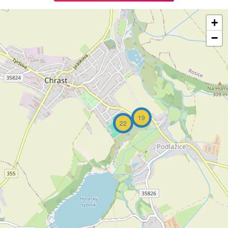
+
−
19
22