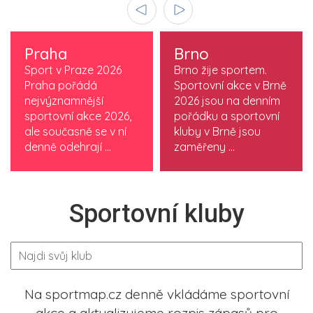
Praha
Brno
Sport v Praze 2026
Brno žije sportem.
Praha pořádá
Sportovní akce v Brně
nejvýznamnější
2026 jsou na denním
sportovní akce 2026,
pořádku a sportovní
ale současně se v ní
kluby v Brně jsou
denně odehrají ...
zaměřeny ...
Sportovní kluby
Na sportmap.cz denně vkládáme sportovní