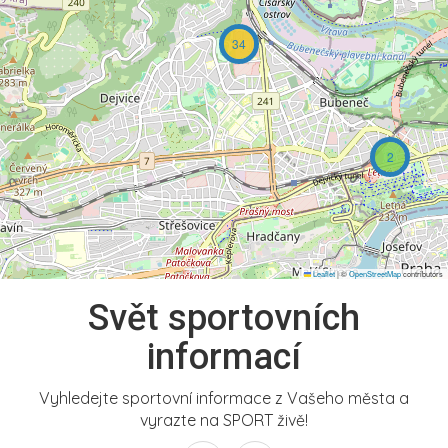
34
2
Leaflet
|
©
OpenStreetMap
contributors
Svět sportovních
informací
Vyhledejte sportovní informace z Vašeho města a
vyrazte na SPORT živě!