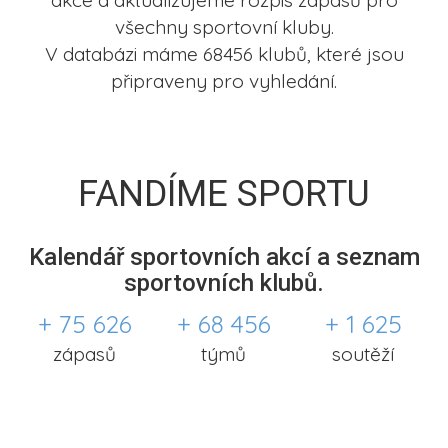
akce a aktualizujeme rozpis zápasů pro
všechny sportovní kluby.
V databázi máme 68456 klubů, které jsou
připraveny pro vyhledání.
FANDÍME SPORTU
Kalendář sportovních akcí a seznam
sportovních klubů.
+ 75 626
+ 68 456
+ 1 625
zápasů
týmů
soutěží