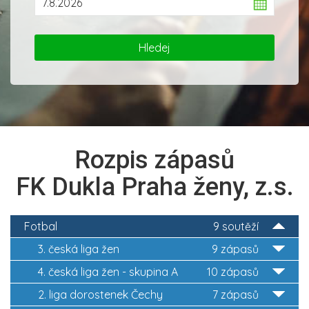
Rozpis zápasů
FK Dukla Praha ženy, z.s.
Fotbal
9 soutěží
3. česká liga žen
9 zápasů
4. česká liga žen - skupina A
10 zápasů
2. liga dorostenek Čechy
7 zápasů