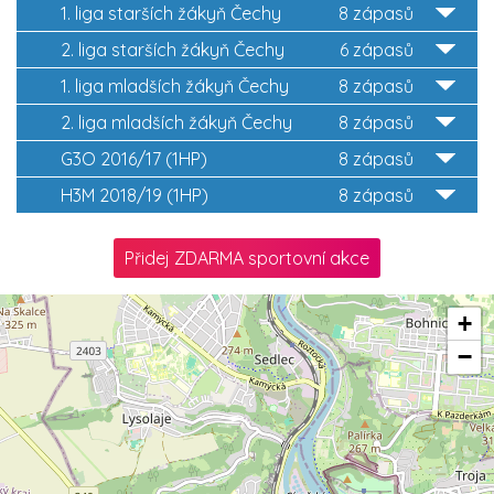
1. liga starších žákyň Čechy
8 zápasů
2. liga starších žákyň Čechy
6 zápasů
1. liga mladších žákyň Čechy
8 zápasů
2. liga mladších žákyň Čechy
8 zápasů
G3O 2016/17 (1HP)
8 zápasů
H3M 2018/19 (1HP)
8 zápasů
Přidej ZDARMA sportovní akce
+
−