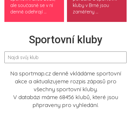
ale současně se v ní
kluby v Brně jsou
denně odehrají ...
zaměřeny ...
Sportovní kluby
Na sportmap.cz denně vkládáme sportovní
akce a aktualizujeme rozpis zápasů pro
všechny sportovní kluby.
V databázi máme 68456 klubů, které jsou
připraveny pro vyhledání.