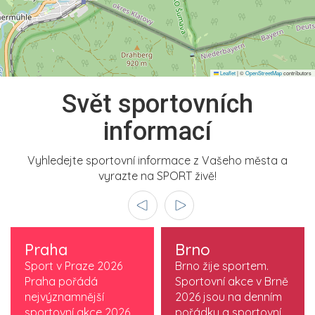
Leaflet
|
©
OpenStreetMap
contributors
Svět sportovních
informací
Vyhledejte sportovní informace z Vašeho města a
vyrazte na SPORT živě!
Praha
Brno
Sport v Praze 2026
Brno žije sportem.
Praha pořádá
Sportovní akce v Brně
nejvýznamnější
2026 jsou na denním
sportovní akce 2026,
pořádku a sportovní