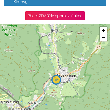
Klatovy
Přidej ZDARMA sportovní akce
+
−
12