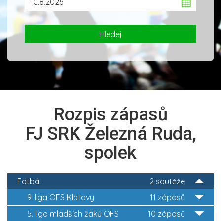
Rozpis zápasů
FJ SRK Železná Ruda,
spolek
Fotbal
2 soutěže
9. liga OFS Klatovy
11 zápasů
5. liga mladších žáků OFS
10 zápasů