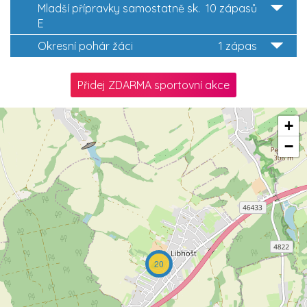
Mladší přípravky samostatně sk.
10 zápasů
E
Okresní pohár žáci
1 zápas
Přidej ZDARMA sportovní akce
+
−
20