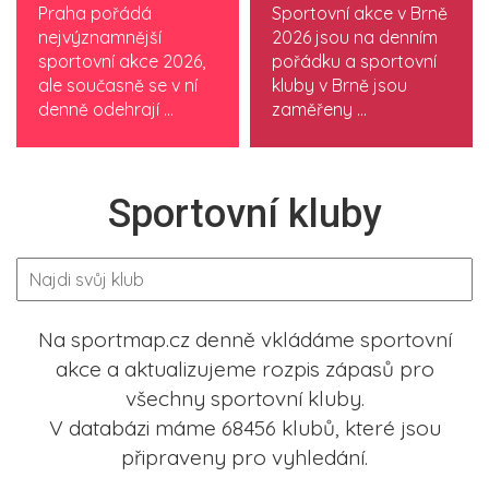
Praha pořádá
Sportovní akce v Brně
nejvýznamnější
2026 jsou na denním
sportovní akce 2026,
pořádku a sportovní
ale současně se v ní
kluby v Brně jsou
denně odehrají ...
zaměřeny ...
Sportovní kluby
Na sportmap.cz denně vkládáme sportovní
akce a aktualizujeme rozpis zápasů pro
všechny sportovní kluby.
V databázi máme 68456 klubů, které jsou
připraveny pro vyhledání.