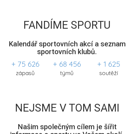
FANDÍME SPORTU
Kalendář sportovních akcí a seznam
sportovních klubů.
+ 75 626
+ 68 456
+ 1 625
zápasů
týmů
soutěží
NEJSME V TOM SAMI
Našim společným cílem je šířit