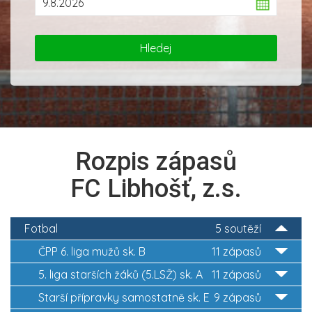
Rozpis zápasů
FC Libhošť, z.s.
Fotbal
5 soutěží
ČPP 6. liga mužů sk. B
11 zápasů
5. liga starších žáků (5.LSŽ) sk. A
11 zápasů
Starší přípravky samostatně sk. E
9 zápasů