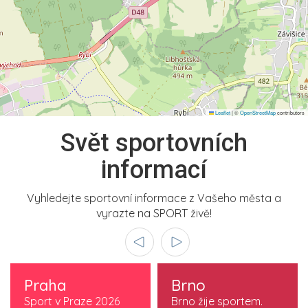
Leaflet
|
©
OpenStreetMap
contributors
Svět sportovních
informací
Vyhledejte sportovní informace z Vašeho města a
vyrazte na SPORT živě!
Praha
Brno
Sport v Praze 2026
Brno žije sportem.