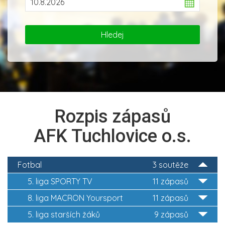
Rozpis zápasů
AFK Tuchlovice o.s.
Fotbal
3 soutěže
5. liga SPORTY TV
11 zápasů
8. liga MACRON Yoursport
11 zápasů
5. liga starších žáků
9 zápasů