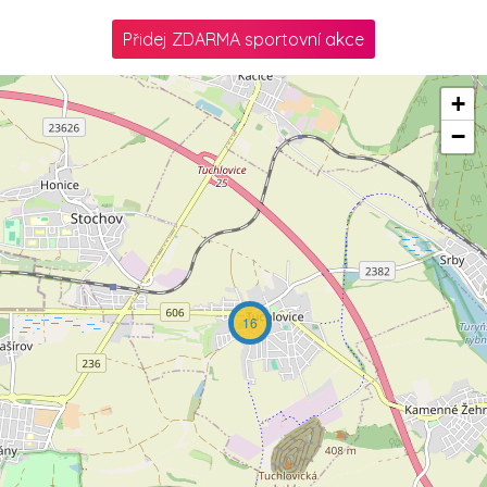
Přidej ZDARMA sportovní akce
+
−
16