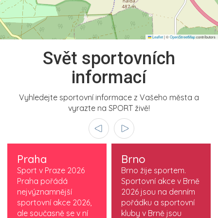
Leaflet
|
©
OpenStreetMap
contributors
Svět sportovních
informací
Vyhledejte sportovní informace z Vašeho města a
vyrazte na SPORT živě!
Praha
Brno
Sport v Praze 2026
Brno žije sportem.
Praha pořádá
Sportovní akce v Brně
nejvýznamnější
2026 jsou na denním
sportovní akce 2026,
pořádku a sportovní
ale současně se v ní
kluby v Brně jsou