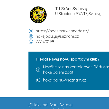
TJ Sršni Svitavy
U Stadionu 937/17, Svitavy
https://hbcsrsni.webnode.cz/
hokejbal.sy@seznam.cz
777570199
Hledáte svůj nový sportovní klub?
Neváhejte nás kontaktovat. Rádi Vá
hokejbalem začít.
hokejbal.sy@seznam.cz
@Hokejbal-Sršni-Svitavy