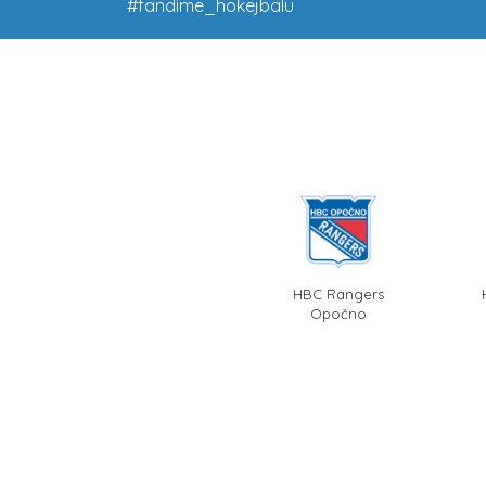
#fandime_hokejbalu
HBC Rangers
Opočno