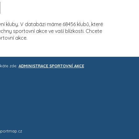
í kluby. V databázi máme 68456 klubů, které
ny sportovní akce ve vaší blízkosti. Chcete
rtovní akce.
skáte zde:
ADMINISTRACE SPORTOVNÍ AKCE
sportmap.cz