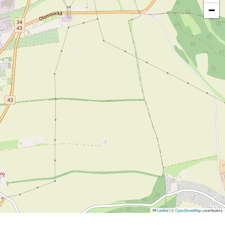
−
Leaflet
|
©
OpenStreetMap
contributors