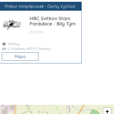
Přebor minipřípravek - Čechy Východ
HBC Svítkov Stars
Pardubice - Bílý Tým
21.3.2026
Svitavy
U Stadionu 937/17, Svitavy
Mapa
+