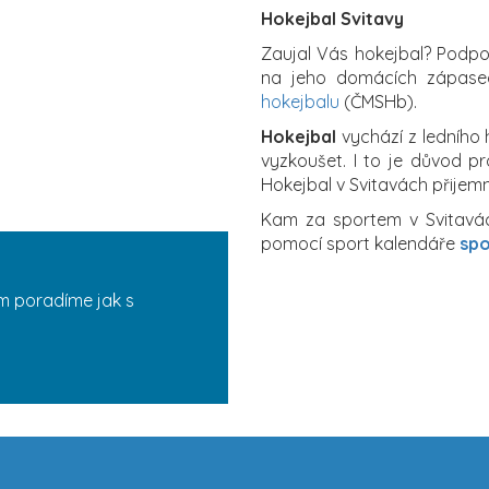
Hokejbal Svitavy
Zaujal Vás hokejbal? Podpo
na jeho domácích zápase
hokejbalu
(ČMSHb).
Hokejbal
vychází z ledního
vyzkoušet. I to je důvod pr
Hokejbal v Svitavách přijemn
Kam za sportem v Svitavác
pomocí sport kalendáře
spo
m poradíme jak s