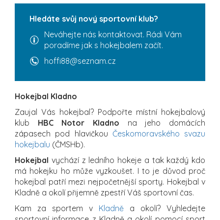
Hledáte svůj nový sportovní klub?
Neváhejte nás kontaktovat. Rádi Vám
poradíme jak s hokejbalem začít.
hoffi88@seznam.cz
Hokejbal Kladno
Zaujal Vás hokejbal? Podpořte místní hokejbalový
klub
HBC Notor Kladno
na jeho domácích
zápasech pod hlavičkou
Českomoravského svazu
hokejbalu
(ČMSHb).
Hokejbal
vychází z ledního hokeje a tak každý kdo
má hokejku ho může vyzkoušet. I to je důvod proč
hokejbal patří mezi nejpočetnější sporty. Hokejbal v
Kladně a okolí přijemně zpestří Váš sportovní čas.
Kam za sportem v
Kladně
a okolí? Vyhledejte
sportovní informace z Kladně a okolí pomocí sport