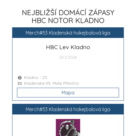
NEJBLIŽŠÍ DOMÁCÍ ZÁPASY
HBC NOTOR KLADNO
Merch#53 Kladenská hokejbalová liga
HBC Lev Kladno
22.3.2026
Kladno - ZS
Kladenská 49, Malé Přítočno
Mapa
Merch#53 Kladenská hokejbalová liga