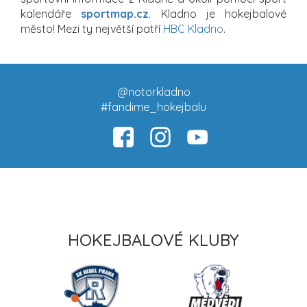
kalendáře
sportmap.cz
. Kladno je hokejbalové
město! Mezi ty největší patří
HBC Kladno
.
@notorkladno
#fandime_hokejbalu
HOKEJBALOVÉ KLUBY