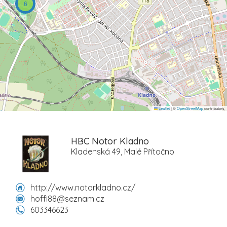
6
Leaflet
|
©
OpenStreetMap
contributors
HBC Notor Kladno
Kladenská 49, Malé Přítočno
http://www.notorkladno.cz/
hoffi88@seznam.cz
603346623