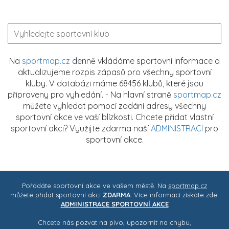
Na
sportmap.cz
denně vkládáme sportovní informace a
aktualizujeme rozpis zápasů pro všechny sportovní
kluby. V databázi máme 68456 klubů, které jsou
připraveny pro vyhledání. - Na hlavní straně
sportmap.cz
můžete vyhledat pomocí zadání adresy všechny
sportovní akce ve vaší blízkosti. Chcete přidat vlastní
sportovní akci? Využijte zdarma naší
ADMINISTRACI
pro
sportovní akce.
Pořádáte sportovní akce ve vašem městě. Na
sportmap.cz
můžete přidat sportovní akci
ZDARMA
. Více informací získáte zde:
ADMINISTRACE SPORTOVNÍ AKCE
Chcete nás pozvat na pivo, upozornit na chybu,