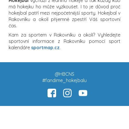
Hokejbal
vychází z ledního hokeje a tak každý kdo
má hokejku ho může vyzkoušet. I to je důvod proč
hokejbal patří mezi nejpočetnější sporty. Hokejbal v
Rakovníku a okolí přijemně zpestří Váš sportovní
čas.
Kam za sportem v Rakovníku a okolí? Vyhledejte
sportovní informace z Rakovníku pomocí sport
kalendáře
sportmap.cz
.
@HBCNS
#fandime_hokejbalu