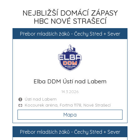
NEJBLIŽŠÍ DOMÁCÍ ZÁPASY
HBC NOVÉ STRAŠECÍ
Přebor mladších žáků - Čechy Střed + Sever
Elba DDM Ústí nad Labem
14.3.2026
Ústí nad Labem
Kocourek aréna, Fortna 1178, Nové Strašecí
Mapa
Přebor mladších žáků - Čechy Střed + Sever