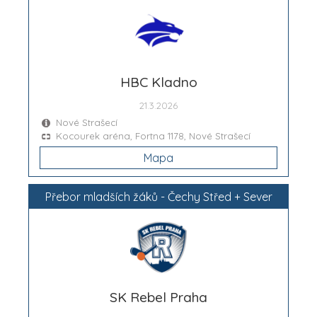
HBC Kladno
21.3.2026
Nové Strašecí
Kocourek aréna, Fortna 1178, Nové Strašecí
Mapa
Přebor mladších žáků - Čechy Střed + Sever
SK Rebel Praha