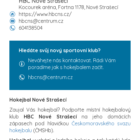
HBC Nové Strašecí
Kocourek aréna, Fortna 1178, Nové Strašecí
https://www.hbcns.cz/
hbcns@centrum.cz
604138504
Hledáte svůj nový sportovní klub?
Neváhejte nás kontaktovat. Rádi Vám
poradíme jak s hokejbalem začít.
hbcns@centrum.cz
Hokejbal Nové Strašecí
Zaujal Vás hokejbal? Podpořte místní hokejbalový
klub
HBC Nové Strašecí
na jeho domácích
zápasech pod hlavičkou
Českomoravského svazu
hokejbalu
(ČMSHb).