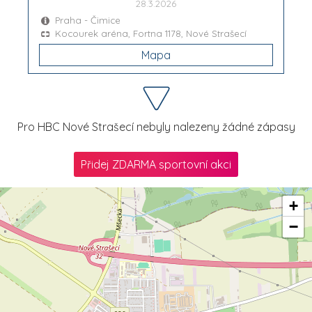
28.3.2026
Praha - Čimice
Kocourek aréna, Fortna 1178, Nové Strašecí
Mapa
Pro HBC Nové Strašecí nebyly nalezeny žádné zápasy
Přidej ZDARMA sportovní akci
+
−