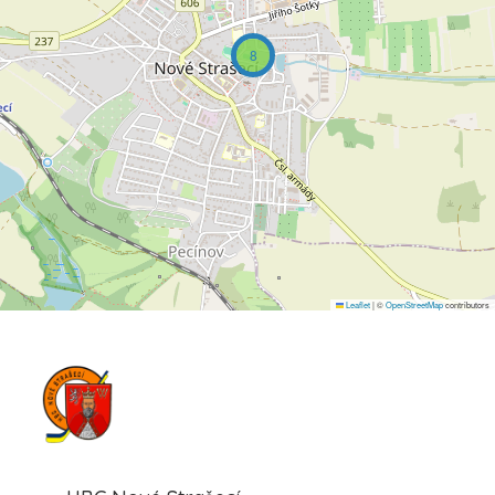
8
Leaflet
|
©
OpenStreetMap
contributors