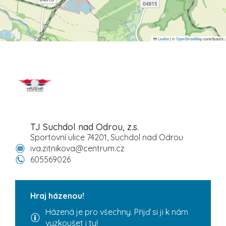
Leaflet
|
©
OpenStreetMap
contributors
TJ Suchdol nad Odrou, z.s.
Sportovní ulice 74201, Suchdol nad Odrou
iva.zitnikova@centrum.cz
605569026
Hraj házenou!
Házená je pro všechny. Přijď si ji k nám
vyzkoušet i ty!