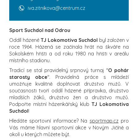
iva.zitnikova@centrum.cz
Sport Suchdol nad Odrou
Oddíl házené
TJ Lokomotiva Suchdol
byl založen v
roce 1964. Házená se začínala hrát na škváře na
Sokolském hřišti a od roku 1980 na hřišti v areálu
místního stadionu.
Tradicí se stal pravidelný srpnový turnaj "
O pohár
starosty obce
". Pravidelná práce s mládeží
umožňuje kvalitně doplňovat družstvo mužů. V
současnosti tvoří oddíl házené přípravka, družstvo
mladších žáků, družstvo žen a družstvo mužů.
Podpořte místní házenkářský klub
TJ Lokomotiva
Suchdol
!
Hledáte sportovní informace? Na
sportmap.cz
pro
Vás máme hlavní sportovní akce v Novým Jičíně a
okolí u kterých můžete být.