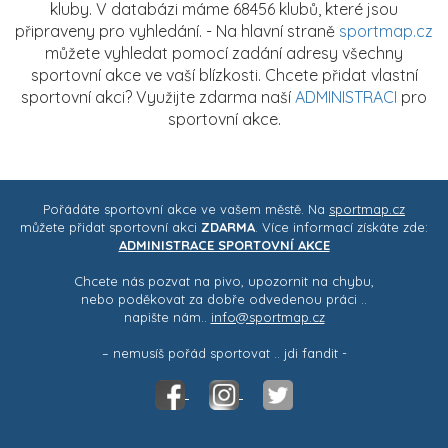
kluby. V databázi máme 68456 klubů, které jsou
připraveny pro vyhledání. - Na hlavní straně
sportmap.cz
můžete vyhledat pomocí zadání adresy všechny
sportovní akce ve vaší blízkosti. Chcete přidat vlastní
sportovní akci? Využijte zdarma naší
ADMINISTRACI
pro
sportovní akce.
Pořádáte sportovní akce ve vašem městě. Na
sportmap.cz
můžete přidat sportovní akci
ZDARMA
. Více informací získáte zde:
ADMINISTRACE SPORTOVNÍ AKCE
Chcete nás pozvat na pivo, upozornit na chybu,
nebo poděkovat za dobře odvedenou práci ..
napište nám..
info@sportmap.cz
– nemusíš pořád sportovat .. jdi fandit -