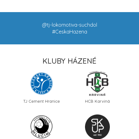
@tj-lokomotiva-suchdol
#CeskaHazena
KLUBY HÁZENÉ
TJ Cement Hranice
HCB Karviná