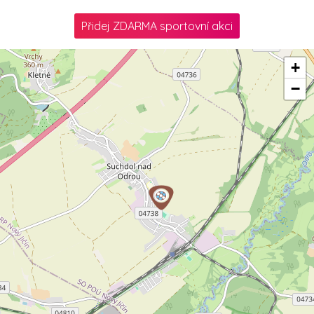
Přidej ZDARMA sportovní akci
+
−